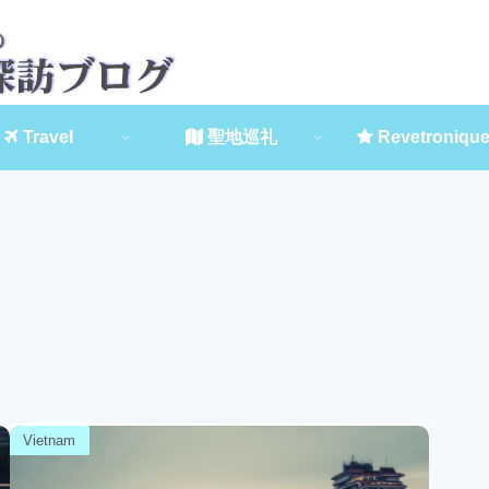
Travel
聖地巡礼
Revetroniqu
Vietnam