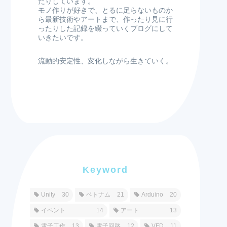
たりしています。
モノ作りが好きで、とるに足らないものか
ら最新技術やアートまで、作ったり見に行
ったりした記録を綴っていくブログにして
いきたいです。
流動的安定性、変化しながら生きていく。
Keyword
Unity
30
ベトナム
21
Arduino
20
イベント
14
アート
13
電子工作
13
電子回路
12
VFD
11