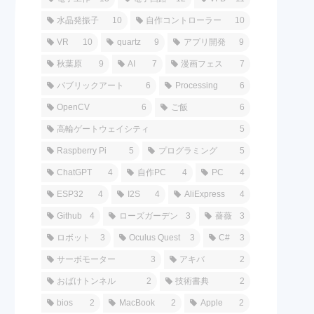
水晶発振子
10
自作コントローラー
10
VR
10
quartz
9
アプリ開発
9
秋葉原
9
AI
7
漫画フェス
7
パブリックアート
6
Processing
6
OpenCV
6
ご飯
6
高輪ゲートウェイシティ
5
Raspberry Pi
5
プログラミング
5
ChatGPT
4
自作PC
4
PC
4
ESP32
4
I2S
4
AliExpress
4
Github
4
ローズガーデン
3
薔薇
3
ロボット
3
Oculus Quest
3
C#
3
サーボモーター
3
アキバ
2
おばけトンネル
2
技術書典
2
bios
2
MacBook
2
Apple
2