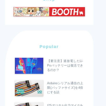
Popular
【要注意】過放電したLi-
Poバッテリーは復活でき
るのか？
Arduinoシリアル通信の上
限(バッファサイズ)を4倍
にする話
I2Sデジタル出力マイクを