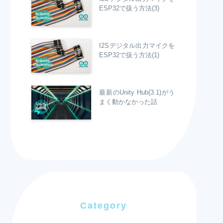
ESP32で扱う方法(3)
I2Sデジタル出力マイクを
ESP32で扱う方法(1)
最新のUnity Hub(3.1)がう
まく動かなかった話
Category