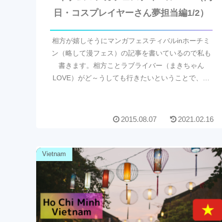
日・コスプレイヤーさん夢担当編1/2）
相方が嬉しそうにマンガフェスティバルinホーチミ
ン（略して漫フェス）の記事を書いているので私も
書きます。相方ことラブライバー（まきちゃん
LOVE）がど～うしても行きたいということで、も
れなく私も道連れにされましたw2日間、ほぼ立ちっ
ぱでした...
2015.08.07
2021.02.16
Vietnam