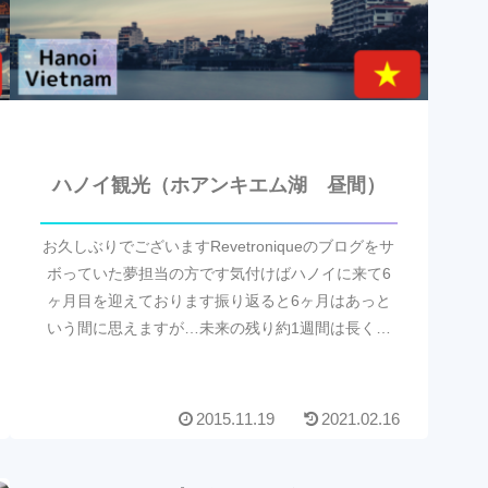
ハノイ観光（ホアンキエム湖 昼間）
お久しぶりでございますRevetroniqueのブログをサ
ボっていた夢担当の方です気付けばハノイに来て6
ヶ月目を迎えております振り返ると6ヶ月はあっと
いう間に思えますが…未来の残り約1週間は長く思
えたりもします(๑･㉨･๑)ま、ハノイには何...
2015.11.19
2021.02.16