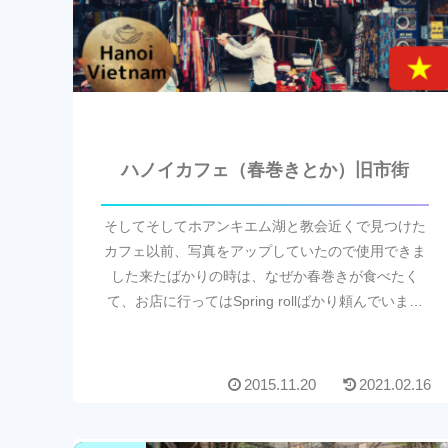
ハノイカフェ（春巻きとか）旧市街
そしてそしてホアンキエム湖と教会近くで見つけた
カフェ以前、写真をアップしていたので使用できま
した来たばかりの時は、なぜか春巻きが食べたく
て、お店に行ってはSpring rollばかり頼んでいまし
た野菜がいっぱい取れるし、サラダより食べやす
く...
2015.11.20
2021.02.16