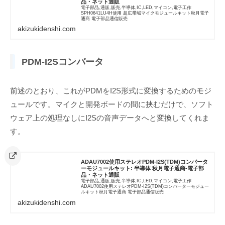
品・ネット通販
電子部品,通販,販売,半導体,IC,LED,マイコン,電子工作
SPH0641LU4H使用 超広帯域マイクモジュールキット秋月電子
通商 電子部品通信販売
akizukidenshi.com
PDM-I2Sコンバータ
前述のとおり、これがPDMをI2S形式に変換するためのモジ
ュールです。マイクと開発ボードの間に挟むだけで、ソフト
ウェア上の処理なしにI2Sの音声データへと変換してくれま
す。
ADAU7002使用ステレオPDM-I2S(TDM)コンバータ
ーモジュールキット: 半導体 秋月電子通商-電子部
品・ネット通販
電子部品,通販,販売,半導体,IC,LED,マイコン,電子工作
ADAU7002使用ステレオPDM-I2S(TDM)コンバーターモジュー
ルキット秋月電子通商 電子部品通信販売
akizukidenshi.com