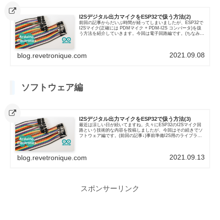
I2Sデジタル出力マイクをESP32で扱う方法(2)
前回の記事からだいぶ時間が経ってしまいましたが、ESP32で
I2Sマイク(正確には PDMマイク + PDM-I2S コンバータ)を扱
う方法を紹介していきます。今回は電子回路編です。(ちなみに
前回の記事は↓)電子部品前の記事でも触れましたが...
2021.09.08
blog.revetronique.com
ソフトウェア編
I2Sデジタル出力マイクをESP32で扱う方法(3)
最近は涼しい日が続いてますね。久々にESP32のI2Sマイク回
路という技術的な内容を投稿しましたが、今回はその続きでソ
フトウェア編です。(前回の記事↓)事前準備I2S用のライブラリ
は、公式の提供するArduino用SDKをインストールすれば...
2021.09.13
blog.revetronique.com
スポンサーリンク