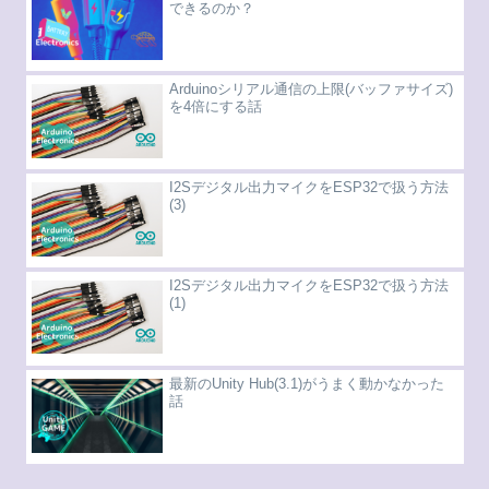
できるのか？
Arduinoシリアル通信の上限(バッファサイズ)
を4倍にする話
I2Sデジタル出力マイクをESP32で扱う方法
(3)
I2Sデジタル出力マイクをESP32で扱う方法
(1)
最新のUnity Hub(3.1)がうまく動かなかった
話