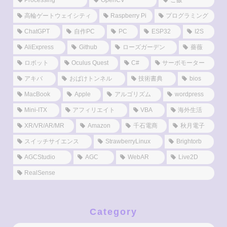
Processing
OpenCV
ご飯
高輪ゲートウェイシティ
Raspberry Pi
プログラミング
ChatGPT
自作PC
PC
ESP32
I2S
AliExpress
Github
ローズガーデン
薔薇
ロボット
Oculus Quest
C#
サーボモーター
アキバ
おばけトンネル
技術書典
bios
MacBook
Apple
アルゴリズム
wordpress
Mini-ITX
アフィリエイト
VBA
海外生活
XR/VR/AR/MR
Amazon
千石電商
秋月電子
スイッチサイエンス
StrawberryLinux
Brightorb
AGCStudio
AGC
WebAR
Live2D
RealSense
Category