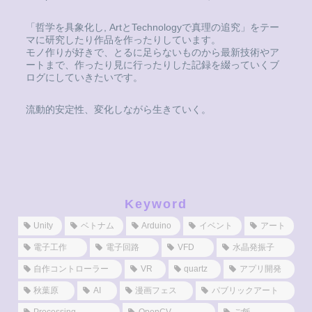
「哲学を具象化し, ArtとTechnologyで真理の追究」をテー
マに研究したり作品を作ったりしています。
モノ作りが好きで、とるに足らないものから最新技術やア
ートまで、作ったり見に行ったりした記録を綴っていくブ
ログにしていきたいです。
流動的安定性、変化しながら生きていく。
Keyword
Unity
ベトナム
Arduino
イベント
アート
電子工作
電子回路
VFD
水晶発振子
自作コントローラー
VR
quartz
アプリ開発
秋葉原
AI
漫画フェス
パブリックアート