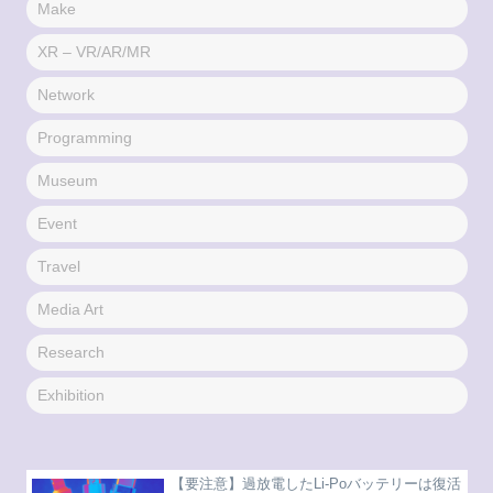
Make
XR – VR/AR/MR
Network
Programming
Museum
Event
Travel
Media Art
Research
Exhibition
【要注意】過放電したLi-Poバッテリーは復活