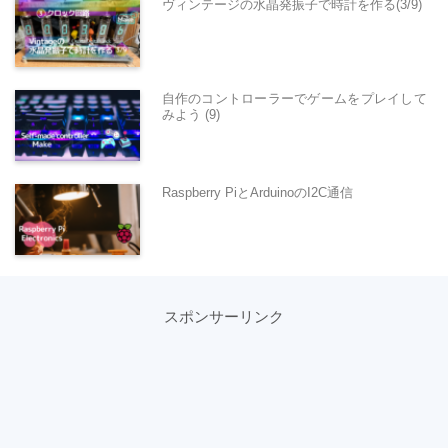
ヴィンテージの水晶発振子で時計を作る(3/9)
自作のコントローラーでゲームをプレイして
みよう (9)
Raspberry PiとArduinoのI2C通信
スポンサーリンク