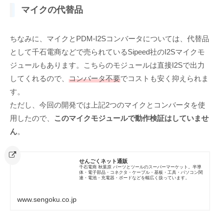
マイクの代替品
ちなみに、マイクとPDM-I2Sコンバータについては、代替品
として千石電商などで売られているSipeed社のI2Sマイクモ
ジュールもあります。こちらのモジュールは直接I2Sで出力
してくれるので、
コンバータ不要
でコストも安く抑えられま
す。
ただし、今回の開発では上記2つのマイクとコンバータを使
用したので、
このマイクモジュールで動作検証はしていませ
ん
。
せんごくネット通販
千石電商 秋葉原 パーツとツールのスーパーマーケット。半導
体・電子部品・コネクタ・ケーブル・基板・工具・パソコン関
連・電池・充電器・ボードなどを幅広く扱っています。
www.sengoku.co.jp