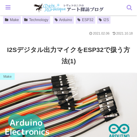
Make
Technology
Arduino
ESP32
I2S
2021.02.06
2021.10.18
I2Sデジタル出力マイクをESP32で扱う方
法(1)
Make