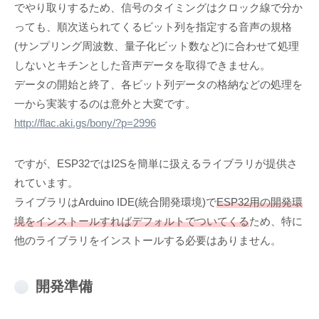
でやり取りするため、信号のタイミングはクロック線で分か
っても、順次送られてくるビット列を指定する音声の規格
(サンプリング周波数、量子化ビット数など)に合わせて処理
しないとキチンとした音声データを取得できません。
データの開始と終了、各ビット列データの格納などの処理を
一から実装するのは意外と大変です。
http://flac.aki.gs/bony/?p=2996
ですが、ESP32ではI2Sを簡単に扱えるライブラリが提供さ
れています。
ライブラリはArduino IDE(統合開発環境)で
ESP32用の開発環
境をインストールすればデフォルトでついてくる
ため、特に
他のライブラリをインストールする必要はありません。
開発準備