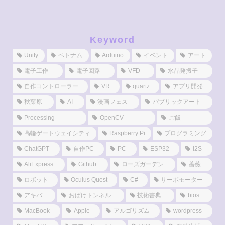
Keyword
Unity
ベトナム
Arduino
イベント
アート
電子工作
電子回路
VFD
水晶発振子
自作コントローラー
VR
quartz
アプリ開発
秋葉原
AI
漫画フェス
パブリックアート
Processing
OpenCV
ご飯
高輪ゲートウェイシティ
Raspberry Pi
プログラミング
ChatGPT
自作PC
PC
ESP32
I2S
AliExpress
Github
ローズガーデン
薔薇
ロボット
Oculus Quest
C#
サーボモーター
アキバ
おばけトンネル
技術書典
bios
MacBook
Apple
アルゴリズム
wordpress