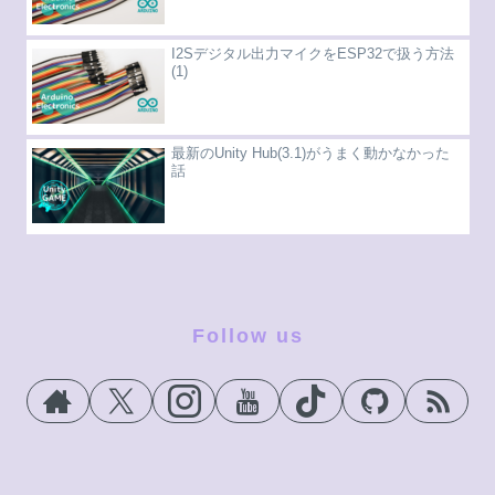
I2Sデジタル出力マイクをESP32で扱う方法
(1)
最新のUnity Hub(3.1)がうまく動かなかった
話
Follow us