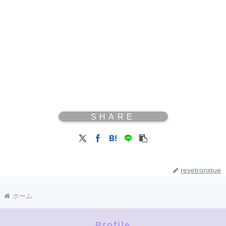
revetronique
ホーム
Profile