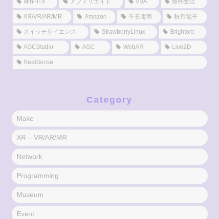
Mini-ITX
アフィリエイト
VBA
海外生活
XR/VR/AR/MR
Amazon
千石電商
秋月電子
スイッチサイエンス
StrawberryLinux
Brightorb
AGCStudio
AGC
WebAR
Live2D
RealSense
Category
Make
XR – VR/AR/MR
Network
Programming
Museum
Event