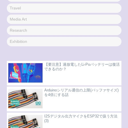
Travel
Media Art
Research
Exhibition
【要注意】過放電したLi-Poバッテリーは復活
できるのか？
Arduinoシリアル通信の上限(バッファサイズ)
を4倍にする話
I2Sデジタル出力マイクをESP32で扱う方法
(3)