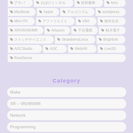
アキバ
おばけトンネル
技術書典
bios
MacBook
Apple
アルゴリズム
wordpress
Mini-ITX
アフィリエイト
VBA
海外生活
XR/VR/AR/MR
Amazon
千石電商
秋月電子
スイッチサイエンス
StrawberryLinux
Brightorb
AGCStudio
AGC
WebAR
Live2D
RealSense
Category
Make
XR – VR/AR/MR
Network
Programming