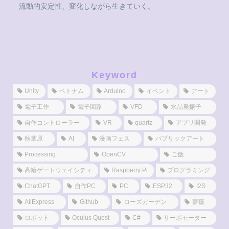
流動的安定性、変化しながら生きていく。
Keyword
Unity
ベトナム
Arduino
イベント
アート
電子工作
電子回路
VFD
水晶発振子
自作コントローラー
VR
quartz
アプリ開発
秋葉原
AI
漫画フェス
パブリックアート
Processing
OpenCV
ご飯
高輪ゲートウェイシティ
Raspberry Pi
プログラミング
ChatGPT
自作PC
PC
ESP32
I2S
AliExpress
Github
ローズガーデン
薔薇
ロボット
Oculus Quest
C#
サーボモーター