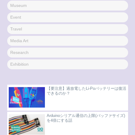
Museum
Event
Travel
Media Art
Research
Exhibition
【要注意】過放電したLi-Poバッテリーは復活
できるのか？
Arduinoシリアル通信の上限(バッファサイズ)
を4倍にする話