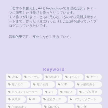
「哲学を具象化し, ArtとTechnologyで真理の追究」をテー
マに研究したり作品を作ったりしています。
モノ作りが好きで、とるに足らないものから最新技術やア
ートまで、作ったり見に行ったりした記録を綴っていくブ
ログにしていきたいです。
流動的安定性、変化しながら生きていく。
Keyword
Unity
ベトナム
Arduino
イベント
アート
電子工作
電子回路
VFD
水晶発振子
自作コントローラー
VR
quartz
アプリ開発
秋葉原
AI
漫画フェス
パブリックアート
Processing
OpenCV
ご飯