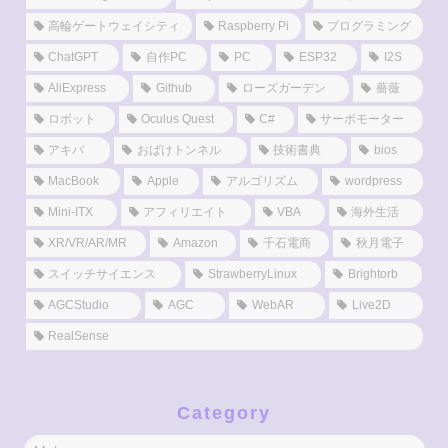
高輪ゲートウェイシティ
Raspberry Pi
プログラミング
ChatGPT
自作PC
PC
ESP32
I2S
AliExpress
Github
ローズガーデン
薔薇
ロボット
Oculus Quest
C#
サーボモーター
アキバ
おばけトンネル
技術書典
bios
MacBook
Apple
アルゴリズム
wordpress
Mini-ITX
アフィリエイト
VBA
海外生活
XR/VR/AR/MR
Amazon
千石電商
秋月電子
スイッチサイエンス
StrawberryLinux
Brightorb
AGCStudio
AGC
WebAR
Live2D
RealSense
Category