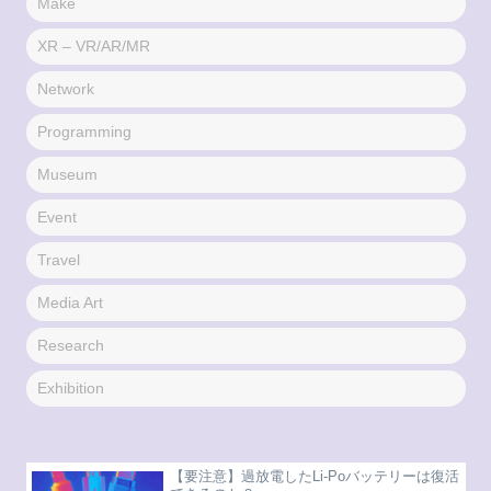
Make
XR – VR/AR/MR
Network
Programming
Museum
Event
Travel
Media Art
Research
Exhibition
【要注意】過放電したLi-Poバッテリーは復活