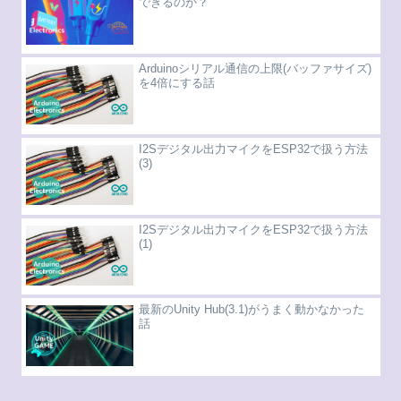
できるのか？
Arduinoシリアル通信の上限(バッファサイズ)
を4倍にする話
I2Sデジタル出力マイクをESP32で扱う方法
(3)
I2Sデジタル出力マイクをESP32で扱う方法
(1)
最新のUnity Hub(3.1)がうまく動かなかった
話