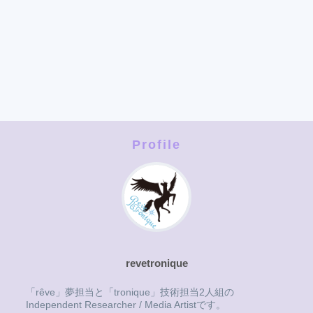
Profile
revetronique
「rêve」夢担当と「tronique」技術担当2人組の
Independent Researcher / Media Artistです。