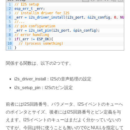
1
// I2S setup
2
esp_err_t 
_err
;
3
// installin driver for I2S
4
_err
=
i2s_driver_install
(
i2s_port
,
&
i2s_config
,
0
,
NULL
5
//...
6
// pin configuration
7
_err
=
i2s_set_pin
(
i2s_port
,
&
pin_config
)
;
8
// error handling
9
if
(
_err
!=
ESP_OK
)
{
10
// (process something)
11
}
関係する関数は、以下の2つです。
i2s_driver_install：I2Sの音声処理の設定
i2s_setup_pin：I2Sのピン設定
前者にはI2S回路番号、パラメータ、I2Sイベントのキューへ
のポインタとサイズ、後者にはI2S回路番号とピン定義を与
えます。I2Sイベントのキューはまだよく分かっていないの
ですが、今回は特に使うことも無いので0とNULLを指定して