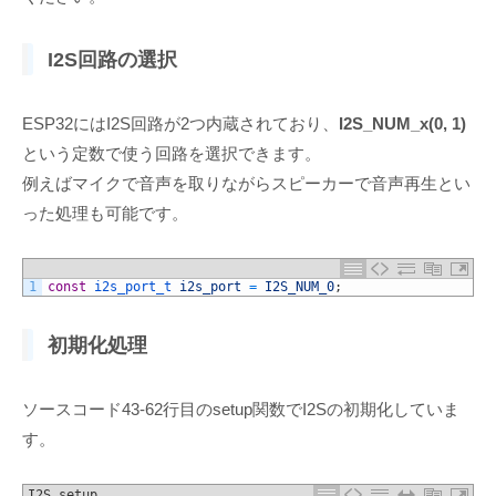
I2S回路の選択
ESP32にはI2S回路が2つ内蔵されており、
I2S_NUM_x(0, 1)
という定数で使う回路を選択できます。
例えばマイクで音声を取りながらスピーカーで音声再生とい
った処理も可能です。
1
const
i2s_port_t 
i2s_port
=
I2S_NUM_0
;
初期化処理
ソースコード43-62行目のsetup関数でI2Sの初期化していま
す。
I2S setup