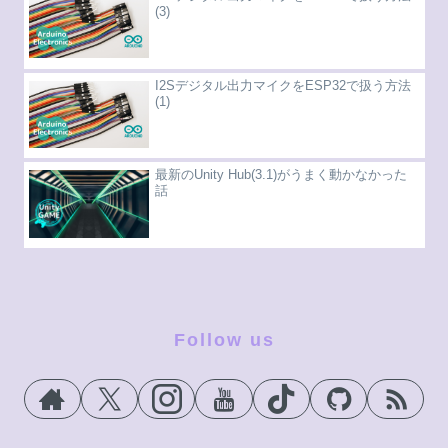
(3)
I2Sデジタル出力マイクをESP32で扱う方法
(1)
最新のUnity Hub(3.1)がうまく動かなかった
話
Follow us