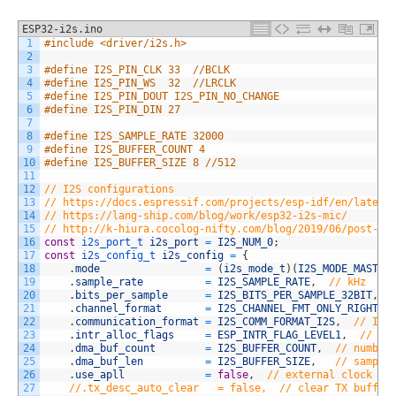
ESP32-i2s.ino
1
#include <driver/i2s.h>
2
3
#define I2S_PIN_CLK 33  //BCLK
4
#define I2S_PIN_WS  32  //LRCLK
5
#define I2S_PIN_DOUT I2S_PIN_NO_CHANGE
6
#define I2S_PIN_DIN 27
7
8
#define I2S_SAMPLE_RATE 32000
9
#define I2S_BUFFER_COUNT 4
10
#define I2S_BUFFER_SIZE 8 //512
11
12
// I2S configurations
13
// https://docs.espressif.com/projects/esp-idf/en/latest
14
// https://lang-ship.com/blog/work/esp32-i2s-mic/
15
// http://k-hiura.cocolog-nifty.com/blog/2019/06/post-60
16
const
i2s_port_t 
i2s_port
=
I2S_NUM_0
;
17
const
i2s_config_t 
i2s_config
=
{
18
.
mode
=
(
i2s_mode_t
)
(
I2S_MODE_MASTER
19
.
sample_rate
=
I2S_SAMPLE_RATE
,
// kHz
20
.
bits_per_sample
=
I2S_BITS_PER_SAMPLE_32BIT
,
21
.
channel_format
=
I2S_CHANNEL_FMT_ONLY_RIGHT
,
22
.
communication_format
=
I2S_COMM_FORMAT_I2S
,
// I2S
23
.
intr_alloc_flags
=
ESP_INTR_FLAG_LEVEL1
,
// in
24
.
dma_buf_count
=
I2S_BUFFER_COUNT
,
// number
25
.
dma_buf_len
=
I2S_BUFFER_SIZE
,
// sample
26
.
use_apll
=
false
,
// external clock so
27
//.tx_desc_auto_clear   = false,  // clear TX buffer