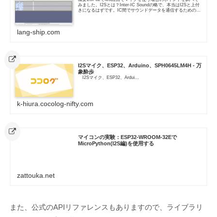
みました。I2Sとは？Inter-IC Soundの略で、本当はI2Sと上付
きになるはずです。IC間でサウンドデータを通信するための仕
様ですが、ESP32の場合にはちょっと違う意...
lang-ship.com
I2Sマイク、ESP32、Arduino、SPH0645LM4H - 万
象酔歩
I2Sマイク、ESP32、Ardui...
k-hiura.cocolog-nifty.com
マイコンの実験：ESP32-WROOM-32Eで
MicroPython(I2S編)を使用する
zattouka.net
また、公式のAPIリファレンスもありますので、ライブラリ