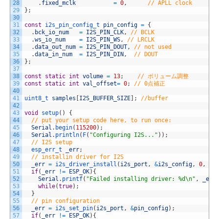
28
.
fixed_mclk
=
0
,
// APLL clock
29
}
;
30
31
const
i2s_pin_config_t 
pin_config
=
{
32
.
bck_io_num
=
I2S_PIN_CLK
,
// BCLK
33
.
ws_io_num
=
I2S_PIN_WS
,
// LRCLK
34
.
data_out_num
=
I2S_PIN_DOUT
,
// not used
35
.
data_in_num
=
I2S_PIN_DIN
,
// DOUT
36
}
;
37
38
const
static
int
volume
=
13
;
// ボリューム調整
39
const
static
int
val_offset
=
0
;
// 0点補正
40
41
uint8_t 
samples
[
I2S_BUFFER_SIZE
]
;
//buffer
42
43
void
setup
(
)
{
44
// put your setup code here, to run once:
45
Serial
.
begin
(
115200
)
;
46
Serial
.
println
(
F
(
"Configuring I2S..."
)
)
;
47
// I2S setup
48
esp_err_t 
_err
;
49
// installin driver for I2S
50
_err
=
i2s_driver_install
(
i2s_port
,
&
i2s_config
,
0
,
NU
51
if
(
_err
!=
ESP_OK
)
{
52
Serial
.
printf
(
"Failed installing driver: %d\n"
,
_err
53
while
(
true
)
;
54
}
55
// pin configuration
56
_err
=
i2s_set_pin
(
i2s_port
,
&
pin_config
)
;
57
if
(
_err
!=
ESP_OK
)
{