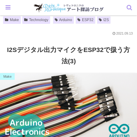
Make
Technology
Arduino
ESP32
I2S
2021.09.13
I2Sデジタル出力マイクをESP32で扱う方
法(3)
Make