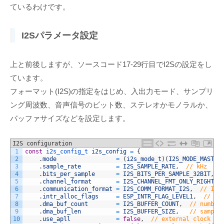
ているわけです。
I2Sパラメータ設定
上と前後しますが、ソースコード17-29行目でI2Sの設定をし
ています。
フォーマット(I2S)の指定をはじめ、入出力モード、サンプリ
ング周波数、音声信号のビット数、ステレオかモノラルか、
バッファサイズなどを設定します。
I2S configuration
1
const
i2s_config_t 
i2s_config
=
{
2
.
mode
=
(
i2s_mode_t
)
(
I2S_MODE_MASTER
3
.
sample_rate
=
I2S_SAMPLE_RATE
,
// kHz
4
.
bits_per_sample
=
I2S_BITS_PER_SAMPLE_32BIT
,
5
.
channel_format
=
I2S_CHANNEL_FMT_ONLY_RIGHT
,
6
.
communication_format
=
I2S_COMM_FORMAT_I2S
,
// I2S
7
.
intr_alloc_flags
=
ESP_INTR_FLAG_LEVEL1
,
// in
8
.
dma_buf_count
=
I2S_BUFFER_COUNT
,
// number
9
.
dma_buf_len
=
I2S_BUFFER_SIZE
,
// sample
10
.
use_apll
=
false
,
// external clock so