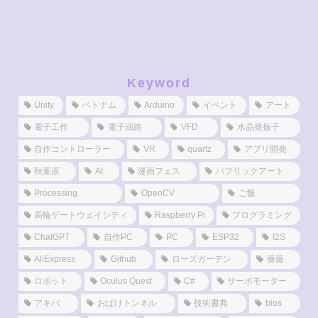
Keyword
Unity
ベトナム
Arduino
イベント
アート
電子工作
電子回路
VFD
水晶発振子
自作コントローラー
VR
quartz
アプリ開発
秋葉原
AI
漫画フェス
パブリックアート
Processing
OpenCV
ご飯
高輪ゲートウェイシティ
Raspberry Pi
プログラミング
ChatGPT
自作PC
PC
ESP32
I2S
AliExpress
Github
ローズガーデン
薔薇
ロボット
Oculus Quest
C#
サーボモーター
アキバ
おばけトンネル
技術書典
bios