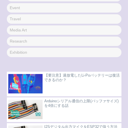
Event
Travel
Media Art
Research
Exhibition
【要注意】過放電したLi-Poバッテリーは復活
できるのか？
Arduinoシリアル通信の上限(バッファサイズ)
を4倍にする話
I2Sデジタル出力マイクをESP32で扱う方法