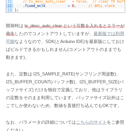
11
//.tx_desc_auto_clear   = false,  // clear TX buffer
12
.
fixed_mclk
=
0
,
// APLL clock
13
}
;
開発時は
tx_desc_auto_clear という引数を入れるとエラーが
発生
したのでコメントアウトしていますが、
最新版では利用
可能
なようなので、SDK(とArduino IDE)を最新版にしておけ
ばビルドできるかもしれません(コメントアウトのままでも
動きます)。
また、定数は I2S_SAMPLE_RATE(サンプリング周波数)、
I2S_BUFFER_COUNT(バッファ数)、I2S_BUFFER_SIZE(バ
ッファサイズ) だけを独自で定義しており、他はライブラリ
の定数をそのまま利用しています。バッファサイズ以外はこ
こでしか使わないため、数値を直接打ち込んでもOKです。
なお、パラメータの詳細については
こちらのサイト
をご参照
ください。