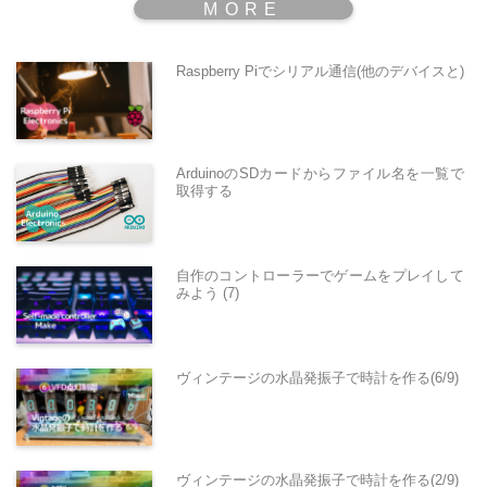
Raspberry Piでシリアル通信(他のデバイスと)
ArduinoのSDカードからファイル名を一覧で
取得する
自作のコントローラーでゲームをプレイして
みよう (7)
ヴィンテージの水晶発振子で時計を作る(6/9)
ヴィンテージの水晶発振子で時計を作る(2/9)