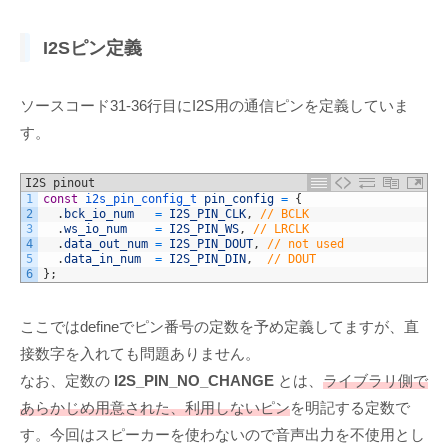
I2Sピン定義
ソースコード31-36行目にI2S用の通信ピンを定義していま
す。
I2S pinout
1
const
i2s_pin_config_t 
pin_config
=
{
2
.
bck_io_num
=
I2S_PIN_CLK
,
// BCLK
3
.
ws_io_num
=
I2S_PIN_WS
,
// LRCLK
4
.
data_out_num
=
I2S_PIN_DOUT
,
// not used
5
.
data_in_num
=
I2S_PIN_DIN
,
// DOUT
6
}
;
ここではdefineでピン番号の定数を予め定義してますが、直
接数字を入れても問題ありません。
なお、定数の
I2S_PIN_NO_CHANGE
とは、
ライブラリ側で
あらかじめ用意された、利用しないピン
を明記する定数で
す。今回はスピーカーを使わないので音声出力を不使用とし