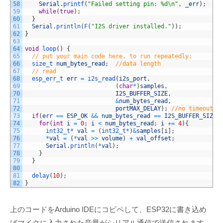
58
Serial
.
printf
(
"Failed setting pin: %d\n"
,
_err
)
;
59
while
(
true
)
;
60
}
61
Serial
.
println
(
F
(
"I2S driver installed."
)
)
;
62
}
63
64
void
loop
(
)
{
65
// put your main code here, to run repeatedly:
66
size_t 
num_bytes_read
;
//data length
67
// read
68
esp_err_t 
err
=
i2s_read
(
i2s_port
,
69
(
char
*
)
samples
,
70
I2S_BUFFER_SIZE
,
71
&
num_bytes_read
,
72
portMAX_DELAY
)
;
//no timeout
73
if
(
err
==
ESP_OK
&&
num_bytes_read
==
I2S_BUFFER_SIZE
)
74
for
(
int
i
=
0
;
i
<
num_bytes_read
;
i
+=
4
)
{
75
int32_t*
val
=
(
int32_t*
)
&
samples
[
i
]
;
76
*
val
=
(
*
val
>>
volume
)
+
val_offset
;
77
Serial
.
println
(
*
val
)
;
78
}
79
}
80
81
delay
(
10
)
;
82
}
上のコードをArduino IDEにコピペして、ESP32に書き込め
ばマイクに入力された音量がシリアル通信で送信されます。