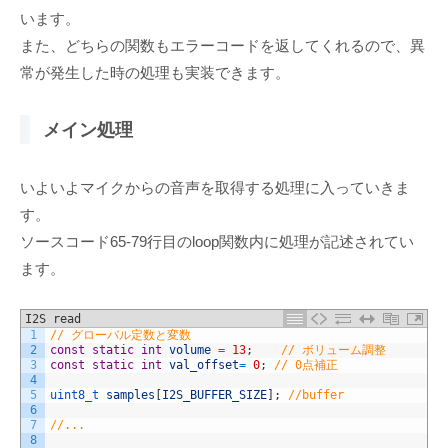
います。
また、どちらの関数もエラーコードを返してくれるので、異
常が発生した時の処理も実装できます。
メイン処理
いよいよマイクからの音声を取得する処理に入っていきま
す。
ソースコード65-79行目のloop関数内に処理が記述されてい
ます。
I2S read
1
// グローバル定数と変数
2
const
static
int
volume
=
13
;
// ボリューム調整
3
const
static
int
val_offset
=
0
;
// 0点補正
4
5
uint8_t 
samples
[
I2S_BUFFER_SIZE
]
;
//buffer
6
7
//...
8