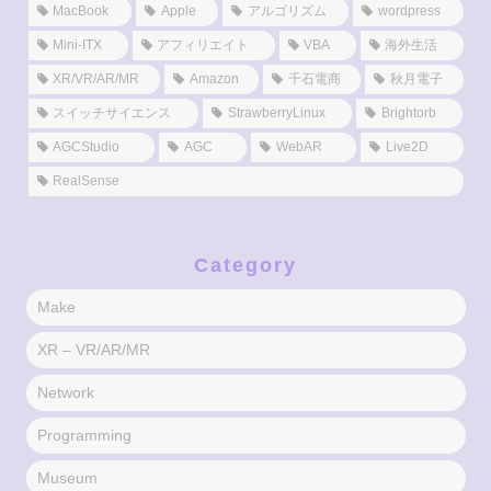
MacBook
Apple
アルゴリズム
wordpress
Mini-ITX
アフィリエイト
VBA
海外生活
XR/VR/AR/MR
Amazon
千石電商
秋月電子
スイッチサイエンス
StrawberryLinux
Brightorb
AGCStudio
AGC
WebAR
Live2D
RealSense
Category
Make
XR – VR/AR/MR
Network
Programming
Museum