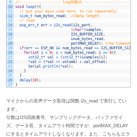
9
//------------------- loop関数内 ------------------------
10
void
loop
(
)
{
11
// put your main code here, to run repeatedly:
12
size_t 
num_bytes_read
;
//data length
13
// read
14
esp_err_t 
err
=
i2s_read
(
i2s_port
,
15
(
char
*
)
samples
,
16
I2S_BUFFER_SIZE
,
17
&
num_bytes_read
,
18
portMAX_DELAY
)
;
//no timeout
19
if
(
err
==
ESP_OK
&&
num_bytes_read
==
I2S_BUFFER_SIZE
)
20
for
(
int
i
=
0
;
i
<
num_bytes_read
;
i
+=
4
)
{
21
int32_t*
val
=
(
int32_t*
)
&
samples
[
i
]
;
22
*
val
=
(
*
val
>>
volume
)
+
val_offset
;
23
Serial
.
println
(
*
val
)
;
24
}
25
}
26
delay
(
10
)
;
27
}
マイクからの音声データ取得は関数 i2s_read で実行してい
ます。
引数はI2S回路番号、サンプリングデータ、バッファサイ
ズ、データ長、タイムアウト時間ですが、portMAX_DELAY
にするとタイムアウトしなくなります。また、こちらもエラ