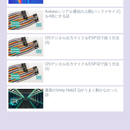
Arduinoシリアル通信の上限(バッファサイズ)
を4倍にする話
I2Sデジタル出力マイクをESP32で扱う方法
(3)
I2Sデジタル出力マイクをESP32で扱う方法
(1)
最新のUnity Hub(3.1)がうまく動かなかった
話