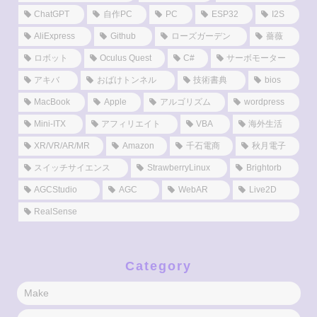
ChatGPT
自作PC
PC
ESP32
I2S
AliExpress
Github
ローズガーデン
薔薇
ロボット
Oculus Quest
C#
サーボモーター
アキバ
おばけトンネル
技術書典
bios
MacBook
Apple
アルゴリズム
wordpress
Mini-ITX
アフィリエイト
VBA
海外生活
XR/VR/AR/MR
Amazon
千石電商
秋月電子
スイッチサイエンス
StrawberryLinux
Brightorb
AGCStudio
AGC
WebAR
Live2D
RealSense
Category
Make