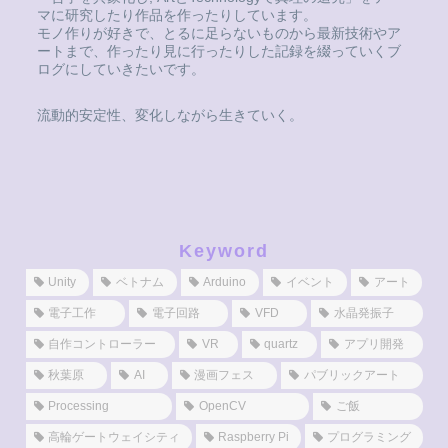
マに研究したり作品を作ったりしています。
モノ作りが好きで、とるに足らないものから最新技術やア
ートまで、作ったり見に行ったりした記録を綴っていくブ
ログにしていきたいです。
流動的安定性、変化しながら生きていく。
Keyword
Unity
ベトナム
Arduino
イベント
アート
電子工作
電子回路
VFD
水晶発振子
自作コントローラー
VR
quartz
アプリ開発
秋葉原
AI
漫画フェス
パブリックアート
Processing
OpenCV
ご飯
高輪ゲートウェイシティ
Raspberry Pi
プログラミング