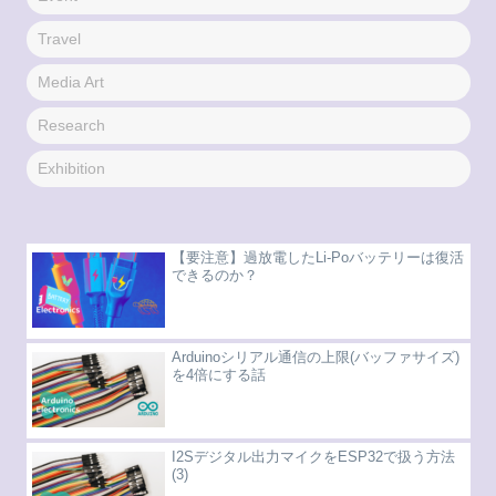
Travel
Media Art
Research
Exhibition
【要注意】過放電したLi-Poバッテリーは復活
できるのか？
Arduinoシリアル通信の上限(バッファサイズ)
を4倍にする話
I2Sデジタル出力マイクをESP32で扱う方法
(3)