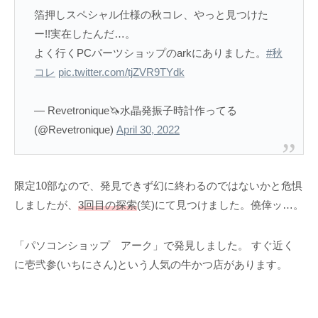
箔押しスペシャル仕様の秋コレ、やっと見つけた
ー!!実在したんだ…。
よく行くPCパーツショップのarkにありました。
#秋
コレ
pic.twitter.com/tjZVR9TYdk
— Revetronique🦄水晶発振子時計作ってる
(@Revetronique)
April 30, 2022
限定10部なので、発見できず幻に終わるのではないかと危惧
しましたが、
3回目の探索
(笑)にて見つけました。僥倖ッ…。
「パソコンショップ アーク」で発見しました。 すぐ近く
に壱弐参(いちにさん)という人気の牛かつ店があります。