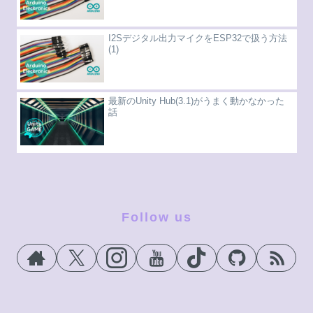
I2Sデジタル出力マイクをESP32で扱う方法
(1)
最新のUnity Hub(3.1)がうまく動かなかった
話
Follow us