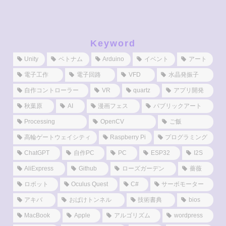
Keyword
Unity
ベトナム
Arduino
イベント
アート
電子工作
電子回路
VFD
水晶発振子
自作コントローラー
VR
quartz
アプリ開発
秋葉原
AI
漫画フェス
パブリックアート
Processing
OpenCV
ご飯
高輪ゲートウェイシティ
Raspberry Pi
プログラミング
ChatGPT
自作PC
PC
ESP32
I2S
AliExpress
Github
ローズガーデン
薔薇
ロボット
Oculus Quest
C#
サーボモーター
アキバ
おばけトンネル
技術書典
bios
MacBook
Apple
アルゴリズム
wordpress