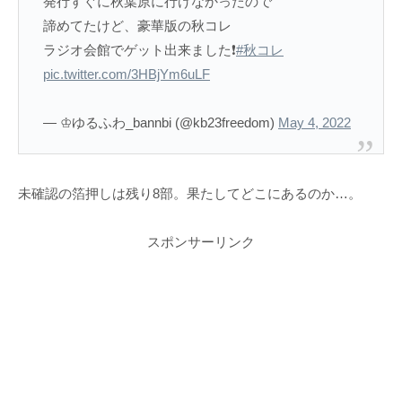
発行すぐに秋葉原に行けなかったので
諦めてたけど、豪華版の秋コレ
ラジオ会館でゲット出来ました❗
#秋コレ
pic.twitter.com/3HBjYm6uLF
— ♔ゆるふわ_bannbi (@kb23freedom)
May 4, 2022
未確認の箔押しは残り8部。果たしてどこにあるのか…。
スポンサーリンク