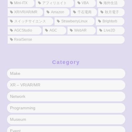
Mini-ITX
アフィリエイト
VBA
海外生活
XR/VR/AR/MR
Amazon
千石電商
秋月電子
スイッチサイエンス
StrawberryLinux
Brightorb
AGCStudio
AGC
WebAR
Live2D
RealSense
Category
Make
XR – VR/AR/MR
Network
Programming
Museum
Event