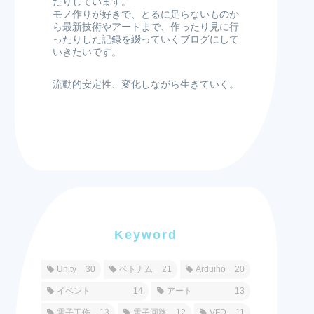
たりしています。
モノ作りが好きで、とるに足らないものか
ら最新技術やアートまで、作ったり見に行
ったりした記録を綴っていくブログにして
いきたいです。
流動的安定性、変化しながら生きていく。
Keyword
Unity
30
ベトナム
21
Arduino
20
イベント
14
アート
13
電子工作
13
電子回路
12
VFD
11