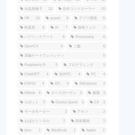
水晶発振子
10
自作コントローラー
10
VR
10
quartz
9
アプリ開発
9
秋葉原
9
AI
7
漫画フェス
7
パブリックアート
6
Processing
6
OpenCV
6
ご飯
6
高輪ゲートウェイシティ
5
Raspberry Pi
5
プログラミング
5
ChatGPT
4
自作PC
4
PC
4
ESP32
4
I2S
4
AliExpress
4
Github
4
ローズガーデン
3
薔薇
3
ロボット
3
Oculus Quest
3
C#
3
サーボモーター
3
アキバ
2
おばけトンネル
2
技術書典
2
bios
2
MacBook
2
Apple
2