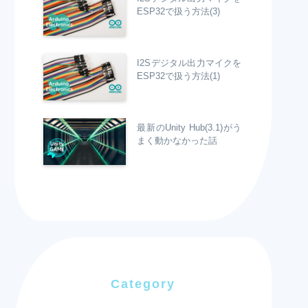
ESP32で扱う方法(3)
I2Sデジタル出力マイクを
ESP32で扱う方法(1)
最新のUnity Hub(3.1)がう
まく動かなかった話
Category