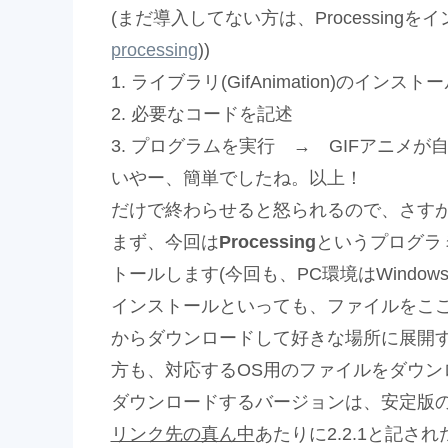
(まだ導入してない方は、Processingを
processing
))
1. ライブラリ(GifAnimation)のインスト
2. 必要なコードを記述
3. プログラムを実行 → GIFアニメが
いやー、簡単でしたね。以上！
だけで終わらせると怒られるので、さす
まず、今回は
Processing
というプログラ
トールします(今回も、PC環境はWindows 
インストールといっても、ファイルをここ
からダウンロードして好きな場所に展開する
方も、対応するOS用のファイルをダウン
ダウンロードするバージョンは、安定版
リンク先の真ん中
あたりに2.2.1と記