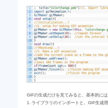
1
;
title
=
"ColorChange.pde"
]
//1. Import libr
2
import 
gifAnimation
.
*
;
3
GifMaker 
gifMaker
;
4
void
setup
(
)
{
5
//(Initialization...)
6
//2. setup for making GIF animation
7
gifMaker
=
new
GifMaker
(
this
,
"colorchange.
8
gifMaker
.
setRepeat
(
0
)
;
//repeat forever
9
gifMaker
.
setDelay
(
20
)
;
//set the interval 
10
}
11
void
draw
(
)
{
12
//(MainLoop...)
13
//3. Make a GIF animation
14
//add the current scene as a frame in the g
15
gifMaker
.
addFrame
(
)
;
16
//pass 100 frames in the program
17
if
(
frameCount
&
gt
;
=
300
)
{
18
gifMaker
.
finish
(
)
;
//finish making GIF ani
19
exit
(
)
;
//finish the program
20
}
21
}
GIFの生成だけを見てみると、基本的には
1. ライブラリのインポートと、GIF生成