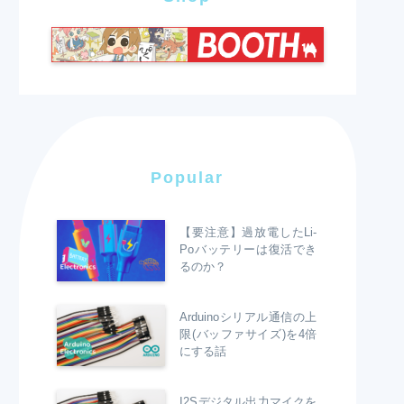
Popular
【要注意】過放電したLi-
Poバッテリーは復活でき
るのか？
Arduinoシリアル通信の上
限(バッファサイズ)を4倍
にする話
I2Sデジタル出力マイクを