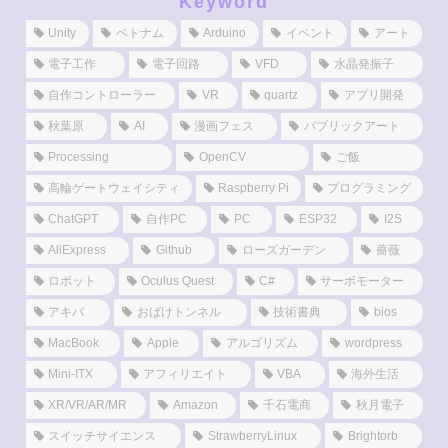
Keyword
Unity
ベトナム
Arduino
イベント
アート
電子工作
電子回路
VFD
水晶発振子
自作コントローラー
VR
quartz
アプリ開発
秋葉原
AI
漫画フェス
パブリックアート
Processing
OpenCV
ご飯
高輪ゲートウェイシティ
Raspberry Pi
プログラミング
ChatGPT
自作PC
PC
ESP32
I2S
AliExpress
Github
ローズガーデン
薔薇
ロボット
Oculus Quest
C#
サーボモーター
アキバ
おばけトンネル
技術書典
bios
MacBook
Apple
アルゴリズム
wordpress
Mini-ITX
アフィリエイト
VBA
海外生活
XR/VR/AR/MR
Amazon
千石電商
秋月電子
スイッチサイエンス
StrawberryLinux
Brightorb