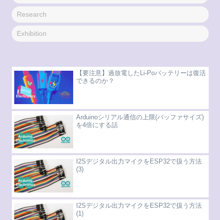
Research
Exhibition
【要注意】過放電したLi-Poバッテリーは復活
できるのか？
Arduinoシリアル通信の上限(バッファサイズ)
を4倍にする話
I2Sデジタル出力マイクをESP32で扱う方法
(3)
I2Sデジタル出力マイクをESP32で扱う方法
(1)