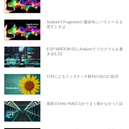
AndroidでFragmentの遷移時にパラメータを
渡すときは
ESP-WROOM-02にArduinoでプログラムを書
き込む(2)
行列によるフィボナッチ数列の項の計算(2)
最新のUnity Hub(3.1)がうまく動かなかった話