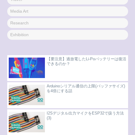
Media Art
Research
Exhibition
【要注意】過放電したLi-Poバッテリーは復活
できるのか？
Arduinoシリアル通信の上限(バッファサイズ)
を4倍にする話
I2Sデジタル出力マイクをESP32で扱う方法
(3)