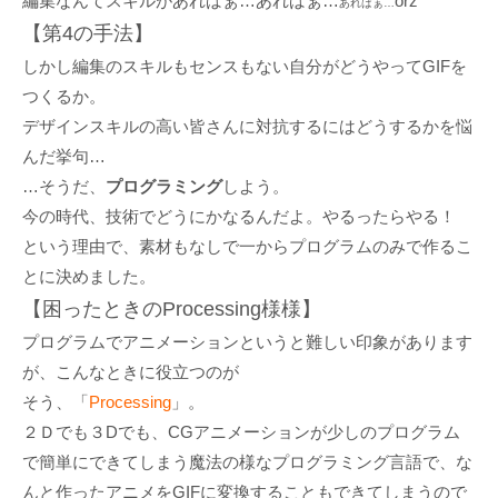
編集なんてスキルがあればぁ…あればぁ…
orz
あればぁ…
【第4の手法】
しかし編集のスキルもセンスもない自分がどうやってGIFを
つくるか。
デザインスキルの高い皆さんに対抗するにはどうするかを悩
んだ挙句…
…そうだ、
プログラミング
しよう。
今の時代、技術でどうにかなるんだよ。やるったらやる！
という理由で、素材もなしで一からプログラムのみで作るこ
とに決めました。
【困ったときのProcessing様様】
プログラムでアニメーションというと難しい印象があります
が、こんなときに役立つのが
そう、「
Processing
」。
２Ｄでも３Dでも、CGアニメーションが少しのプログラム
で簡単にできてしまう魔法の様なプログラミング言語で、な
んと作ったアニメをGIFに変換することもできてしまうので