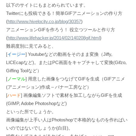
以下のサイトにもまとめられています。
Twitterにも投稿できる！簡単GIFアニメーションの作り方
(
http://www.hivelocity.co.jp/blog/30357
)
アニメーションGIFを作ろう！ 役立つツールと作り方
(
http://www.lifehacker.jp/2014/02/140208gif.html
)
難易度別に見てみると、
[
イージー
] Youtubeなどの動画をそのまま変換（Jiffy,
LICEcapなど)。またはPC画面をキャプチャして変換(Gifzo,
Giffing Toolなど）
[
ノーマル
] 用意した画像をつなげてGIFを生成（GIFアニメ
(アニメーション)作成 – バナー工房など）
[
ハード
] 画像編集ソフトで素材を加工しながらGIFを生成
(GIMP, Adobe Photoshopなど)
といった所でしょうか。
画像編集が上手い人はPhotoshopで本格的なものを作ればい
いのではないでしょうか(白目)。