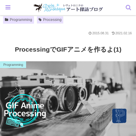
Programming
Processing
2015.08.31
2021.02.16
ProcessingでGIFアニメを作るよ(1)
Programming