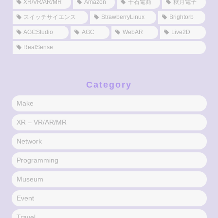
XR/VR/AR/MR
Amazon
千石電商
秋月電子
スイッチサイエンス
StrawberryLinux
Brightorb
AGCStudio
AGC
WebAR
Live2D
RealSense
Category
Make
XR – VR/AR/MR
Network
Programming
Museum
Event
Travel