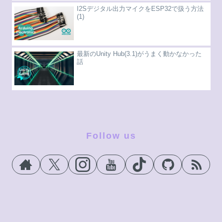
I2Sデジタル出力マイクをESP32で扱う方法
(1)
最新のUnity Hub(3.1)がうまく動かなかった
話
Follow us