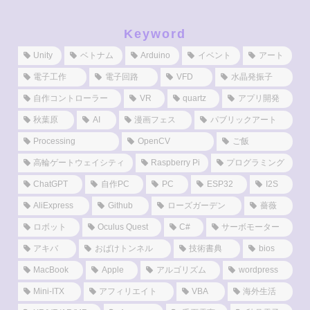
Keyword
Unity
ベトナム
Arduino
イベント
アート
電子工作
電子回路
VFD
水晶発振子
自作コントローラー
VR
quartz
アプリ開発
秋葉原
AI
漫画フェス
パブリックアート
Processing
OpenCV
ご飯
高輪ゲートウェイシティ
Raspberry Pi
プログラミング
ChatGPT
自作PC
PC
ESP32
I2S
AliExpress
Github
ローズガーデン
薔薇
ロボット
Oculus Quest
C#
サーボモーター
アキバ
おばけトンネル
技術書典
bios
MacBook
Apple
アルゴリズム
wordpress
Mini-ITX
アフィリエイト
VBA
海外生活