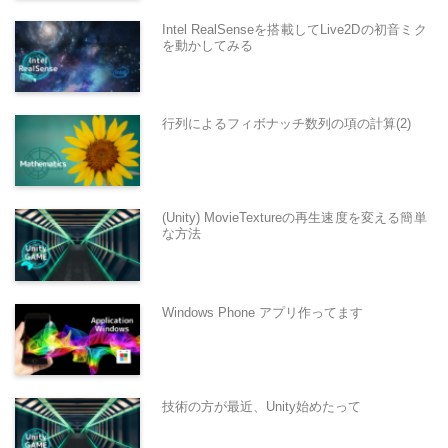
Intel RealSenseを搭載してLive2Dの初音ミク
を動かしてみる
行列によるフィボナッチ数列の項の計算(2)
(Unity) MovieTextureの再生速度を変える簡単
な方法
Windows Phone アプリ作ってます
技術の方が最近、Unity始めたって