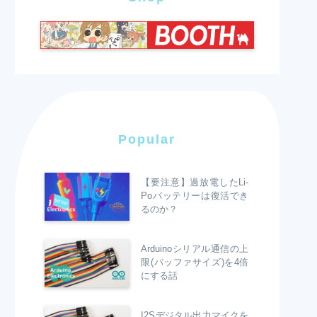
Popular
【要注意】過放電したLi-
Poバッテリーは復活でき
るのか？
Arduinoシリアル通信の上
限(バッファサイズ)を4倍
にする話
I2Sデジタル出力マイクを