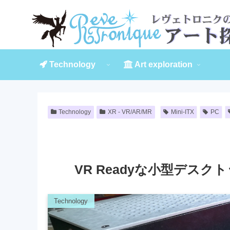
Technology
Art exploration
Technology
XR - VR/AR/MR
Mini-ITX
PC
VR Readyな小型デスク
Technology