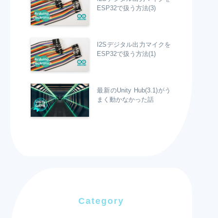
ESP32で扱う方法(3)
I2Sデジタル出力マイクを
ESP32で扱う方法(1)
最新のUnity Hub(3.1)がう
まく動かなかった話
Category