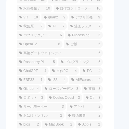
水晶発振子
10
自作コントローラー
10
VR
10
quartz
9
アプリ開発
9
秋葉原
9
AI
7
漫画フェス
7
パブリックアート
6
Processing
6
OpenCV
6
ご飯
6
高輪ゲートウェイシティ
5
Raspberry Pi
5
プログラミング
5
ChatGPT
4
自作PC
4
PC
4
ESP32
4
I2S
4
AliExpress
4
Github
4
ローズガーデン
3
薔薇
3
ロボット
3
Oculus Quest
3
C#
3
サーボモーター
3
アキバ
2
おばけトンネル
2
技術書典
2
bios
2
MacBook
2
Apple
2