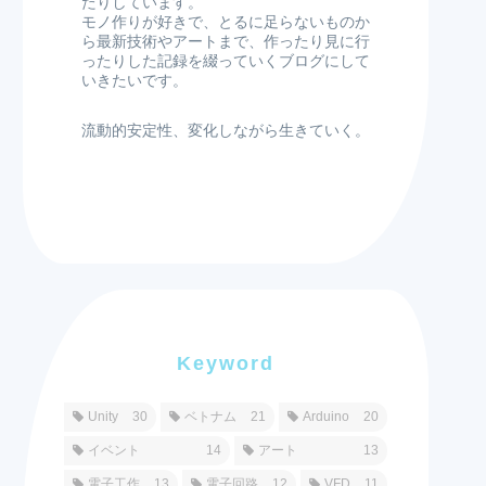
たりしています。
モノ作りが好きで、とるに足らないものか
ら最新技術やアートまで、作ったり見に行
ったりした記録を綴っていくブログにして
いきたいです。
流動的安定性、変化しながら生きていく。
Keyword
Unity
30
ベトナム
21
Arduino
20
イベント
14
アート
13
電子工作
13
電子回路
12
VFD
11