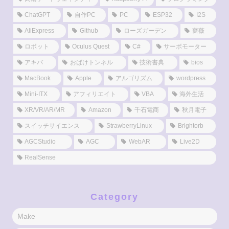
ChatGPT
自作PC
PC
ESP32
I2S
AliExpress
Github
ローズガーデン
薔薇
ロボット
Oculus Quest
C#
サーボモーター
アキバ
おばけトンネル
技術書典
bios
MacBook
Apple
アルゴリズム
wordpress
Mini-ITX
アフィリエイト
VBA
海外生活
XR/VR/AR/MR
Amazon
千石電商
秋月電子
スイッチサイエンス
StrawberryLinux
Brightorb
AGCStudio
AGC
WebAR
Live2D
RealSense
Category
Make