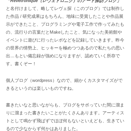
「Revetronique（レヴェトロニク）のアート探訪ブログ」
と名付けまして、略してレヴェ探（このブログ）では制作し
た作品 / 研究成果はもちろん、地味に受賞したことや作品展
示ができたこと、プログラミングや電子工作で作ってみたも
の、流行りの言葉だとMakeしたこと、気になった美術館や
イベントに遊びに行ったレポなどを記録していきます。昨今
の世界の情勢上、ヒッキーを極めつつあるので私たちの思い
出…もとい備忘録が強めになりますが、認めていく所存で
す。書くぞー！
個人ブログ（wordpress）なので、細かくカスタマイズがで
きるというのは楽しいものですね。
書きたいなと思いながらも、ブログをサボっていた間に溜ま
りに溜まった書きたいことがたくさんあります。アーティス
トとして鳴かず飛ばずでほぼ何もないといえども、生きてい
るので少なからず何かはありました。