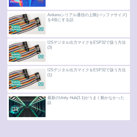
Arduinoシリアル通信の上限(バッファサイズ)
を4倍にする話
I2Sデジタル出力マイクをESP32で扱う方法
(3)
I2Sデジタル出力マイクをESP32で扱う方法
(1)
最新のUnity Hub(3.1)がうまく動かなかった
話