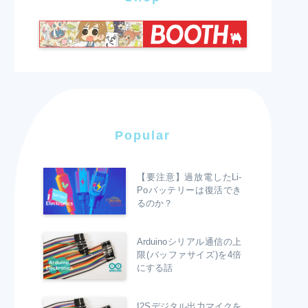
Popular
【要注意】過放電したLi-
Poバッテリーは復活でき
るのか？
Arduinoシリアル通信の上
限(バッファサイズ)を4倍
にする話
I2Sデジタル出力マイクを