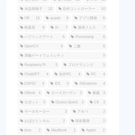
水晶発振子
10
自作コントローラー
10
VR
10
quartz
9
アプリ開発
9
秋葉原
9
AI
7
漫画フェス
7
パブリックアート
6
Processing
6
OpenCV
6
ご飯
6
高輪ゲートウェイシティ
5
Raspberry Pi
5
プログラミング
5
ChatGPT
4
自作PC
4
PC
4
ESP32
4
I2S
4
AliExpress
4
Github
4
ローズガーデン
3
薔薇
3
ロボット
3
Oculus Quest
3
C#
3
サーボモーター
3
アキバ
2
おばけトンネル
2
技術書典
2
bios
2
MacBook
2
Apple
2