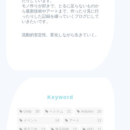
たりしています。
モノ作りが好きで、とるに足らないものか
ら最新技術やアートまで、作ったり見に行
ったりした記録を綴っていくブログにして
いきたいです。
流動的安定性、変化しながら生きていく。
Keyword
Unity
30
ベトナム
21
Arduino
20
イベント
14
アート
13
電子工作
13
電子回路
12
VFD
11