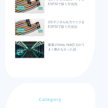
ESP32で扱う方法(3)
I2Sデジタル出力マイクを
ESP32で扱う方法(1)
最新のUnity Hub(3.1)がう
まく動かなかった話
Category