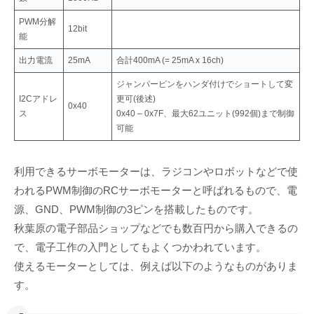
PWM分解
12bit
能
出力電流
25mA
合計400mA (= 25mA x 16ch)
ジャンパーピンをハンダ付けでショートして変
I2Cアドレ
更可(後述)
0x40
ス
0x40 – 0x7F、最大62ユニット(992個)まで制御
可能
利用できるサーボモーターは、ラジコンやロボットなどで使
われるPWM制御のRCサーボモーターと呼ばれるもので、電
源、GND、PWM制御の3ピンを搭載したものです。
秋葉原の電子部品ショップなどでも数百円から購入できるの
で、電子工作の入門としてもよくつかわれています。
使えるモーターとしては、例えば以下のようなものがありま
す。