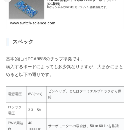
(I2C接続)
16チャンネルのPWM出力ドライバー搭載基板です。
www.switch-science.com
スペック
基本的にはPCA9686のチップ準拠です。
購入するボードによっても多少異なりますが、大まかにまと
めると以下の通りです。
ピンヘッダ、またはターミナルブロックから供
電源電圧
6V (max)
給
ロジック
3.3 – 5V
電圧
PWM周波
40 –
サーボモーターの場合は、50 or 60 Hzを推奨
数
1000Hz