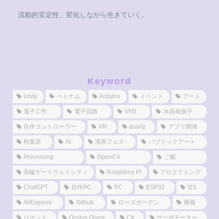
流動的安定性、変化しながら生きていく。
Keyword
Unity
ベトナム
Arduino
イベント
アート
電子工作
電子回路
VFD
水晶発振子
自作コントローラー
VR
quartz
アプリ開発
秋葉原
AI
漫画フェス
パブリックアート
Processing
OpenCV
ご飯
高輪ゲートウェイシティ
Raspberry Pi
プログラミング
ChatGPT
自作PC
PC
ESP32
I2S
AliExpress
Github
ローズガーデン
薔薇
ロボット
Oculus Quest
C#
サーボモーター