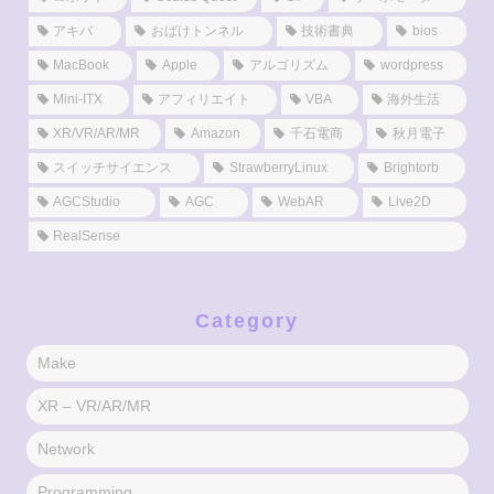
アキバ
おばけトンネル
技術書典
bios
MacBook
Apple
アルゴリズム
wordpress
Mini-ITX
アフィリエイト
VBA
海外生活
XR/VR/AR/MR
Amazon
千石電商
秋月電子
スイッチサイエンス
StrawberryLinux
Brightorb
AGCStudio
AGC
WebAR
Live2D
RealSense
Category
Make
XR – VR/AR/MR
Network
Programming