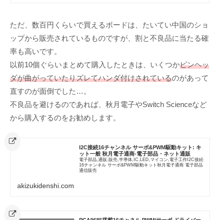
ただ、数百円くらいで買えるボードは、たいてい中国のショ
ップから販売されているものですが、割と不良品に当たる確
率も高いです。
以前10個ぐらいまとめて購入したときは、いくつか
ピンヘッ
ダが曲がっていたりズレてハンダ付けされている
のがあって
直すのが面倒でした…。
不良品を避けるのであれば、秋月電子やSwitch Scienceなど
から購入するのをお勧めします。
I2C接続16チャンネル サーボ&PWM駆動キット: キ
ット一般 秋月電子通商-電子部品・ネット通販
電子部品,通販,販売,半導体,IC,LED,マイコン,電子工作I2C接続
16チャンネル サーボ&PWM駆動キット秋月電子通商 電子部品
通信販売
akizukidenshi.com
PCA9685搭載16チャネル PWM/サーボ ドライバー