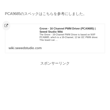
PCA9685のスペックはこちらを参考にしました。
Grove - 16 Channel PWM Driver (PCA9685) |
Seeed Studio Wiki
The Grove - 16-Channel PWM Driver is based on NXP
PCA9685, which is a 16-Channel, 12 bit I2C PWM driver.
This board can ...
wiki.seeedstudio.com
スポンサーリンク