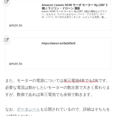
Amazon | waves SG90 サーボ モーター 9g (180° 2
個) | ラジコン・ドローン 通販
waves SG90 サーボ モーター 9g (180° 2個)の通販ならアマゾ
ン。おもちゃ, ラジコンおもちゃ, パーツ・アクセサリ, サー
ボ・パーツ, サーボの人気ランキング、レビューも充実。最短
当日配送！
amzn.to
https://amzn.to/3a2dSnS
amzn.to
また、モーターの電源については
単三電池4本でもOK
です。
必要な電流は動かしたいモーターの数次第で大きく変わりま
すが、数個であれば単三電池でも余裕で動きます。
なお、
データシート
も公開されているので、詳細はそちらを