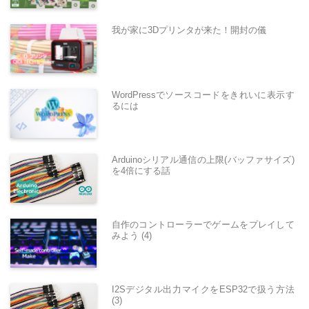
我が家に3Dプリンタが来た！開封の儀
WordPressでソースコードをきれいに表示す
るには
Arduinoシリアル通信の上限(バッファサイズ)
を4倍にする話
自作のコントローラーでゲームをプレイして
みよう (4)
I2Sデジタル出力マイクをESP32で扱う方法
(3)