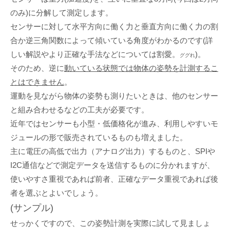
のみ)に分解して測定します。
センサーに対して水平方向に働く力と垂直方向に働く力の割
合か逆三角関数によって傾いている角度がわかるのです(詳
しい解説やより正確な手法などについては割愛。
)。
ググれ
そのため、逆に
動いている状態では物体の姿勢を計測するこ
とはできません
。
運動を見ながら物体の姿勢も測りたいときは、他のセンサー
と組み合わせるなどの工夫が必要です。
近年ではセンサーも小型・低価格化が進み、利用しやすいモ
ジュールの形で販売されているものも増えました。
主に電圧の高低で出力（アナログ出力）するものと、SPIや
I2C通信などで測定データを送信するものに分かれますが、
使いやすさ重視であれば前者、正確なデータ重視であれば後
者を選ぶとよいでしょう。
(サンプル)
せっかくですので、この姿勢計測を実際に試して見ましょ