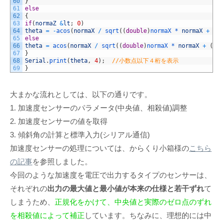
60
}
61
else
62
{
63
if
(
normaZ
&
lt
;
0
)
64
theta
=
-
acos
(
normaX
/
sqrt
(
(
double
)
normaX *
normaX
+
(
d
65
else
66
theta
=
acos
(
normaX
/
sqrt
(
(
double
)
normaX *
normaX
+
(
do
67
}
68
Serial
.
print
(
theta
,
4
)
;
//小数点以下４桁を表示
69
}
大まかな流れとしては、以下の通りです。
1. 加速度センサーのパラメータ(中央値、相殺値)調整
2. 加速度センサーの値を取得
3. 傾斜角の計算と標準入力(シリアル通信)
加速度センサーの処理については、からくり小箱様の
こちら
の記事
を参照しました。
今回のような加速度を電圧で出力するタイプのセンサーは、
それぞれの
出力の最大値と最小値が本来の仕様と若干ずれ
て
しまうため、
正規化をかけて、中央値と実際のゼロ点のずれ
を相殺値によって補正
しています。ちなみに、理想的には中