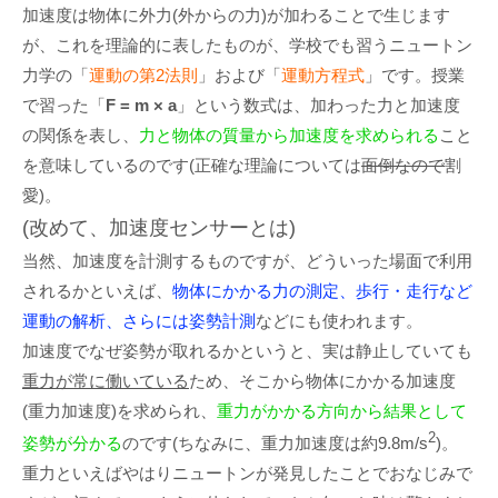
加速度は物体に外力(外からの力)が加わることで生じます
が、これを理論的に表したものが、学校でも習うニュートン
力学の「
運動の第2法則
」および「
運動方程式
」です。授業
で習った「
F = m × a
」という数式は、加わった力と加速度
の関係を表し、
力と物体の質量から加速度を求められる
こと
を意味しているのです(正確な理論については
面倒なので
割
愛)。
(改めて、加速度センサーとは)
当然、加速度を計測するものですが、どういった場面で利用
されるかといえば、
物体にかかる力の測定、歩行・走行など
運動の解析、さらには姿勢計測
などにも使われます。
加速度でなぜ姿勢が取れるかというと、実は静止していても
重力が常に働いている
ため、そこから物体にかかる加速度
(重力加速度)を求められ、
重力がかかる方向から結果として
2
姿勢が分かる
のです(ちなみに、重力加速度は約9.8m/s
)。
重力といえばやはりニュートンが発見したことでおなじみで