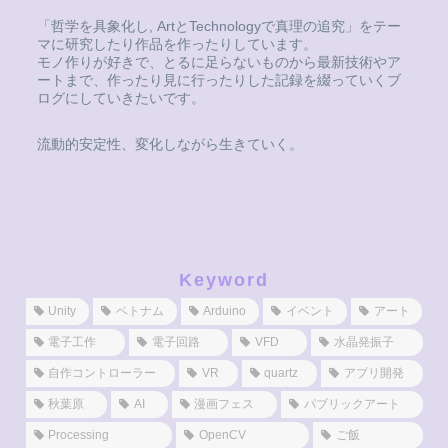
「哲学を具象化し, ArtとTechnologyで真理の追究」をテー
マに研究したり作品を作ったりしています。
モノ作りが好きで、とるに足らないものから最新技術やア
ートまで、作ったり見に行ったりした記録を綴っていくブ
ログにしていきたいです。
流動的安定性、変化しながら生きていく。
Keyword
Unity
ベトナム
Arduino
イベント
アート
電子工作
電子回路
VFD
水晶発振子
自作コントローラー
VR
quartz
アプリ開発
秋葉原
AI
漫画フェス
パブリックアート
Processing
OpenCV
ご飯