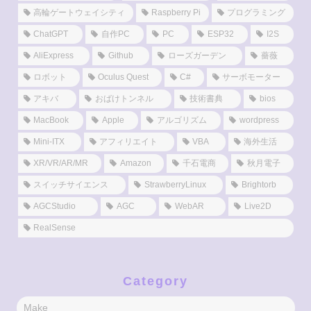
高輪ゲートウェイシティ
Raspberry Pi
プログラミング
ChatGPT
自作PC
PC
ESP32
I2S
AliExpress
Github
ローズガーデン
薔薇
ロボット
Oculus Quest
C#
サーボモーター
アキバ
おばけトンネル
技術書典
bios
MacBook
Apple
アルゴリズム
wordpress
Mini-ITX
アフィリエイト
VBA
海外生活
XR/VR/AR/MR
Amazon
千石電商
秋月電子
スイッチサイエンス
StrawberryLinux
Brightorb
AGCStudio
AGC
WebAR
Live2D
RealSense
Category
Make