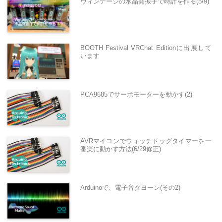
ヴィンテージの水晶発振子で時計を作る(5/9)
BOOTH Festival VRChat Editionに出展して
います
PCA9685でサーボモーターを動かす(2)
AVRマイコンでウォッチドッグタイマーを一
番楽に動かす方法(6/29修正)
Arduinoで、電子音ダヨーン(その2)