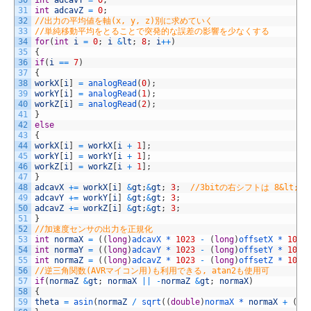
30
int
adcavY
=
0
;
31
int
adcavZ
=
0
;
32
//出力の平均値を軸(x, y, z)別に求めていく
33
//単純移動平均をとることで突発的な誤差の影響を少なくする
34
for
(
int
i
=
0
;
i
&
lt
;
8
;
i
++
)
35
{
36
if
(
i
==
7
)
37
{
38
workX
[
i
]
=
analogRead
(
0
)
;
39
workY
[
i
]
=
analogRead
(
1
)
;
40
workZ
[
i
]
=
analogRead
(
2
)
;
41
}
42
else
43
{
44
workX
[
i
]
=
workX
[
i
+
1
]
;
45
workY
[
i
]
=
workY
[
i
+
1
]
;
46
workZ
[
i
]
=
workZ
[
i
+
1
]
;
47
}
48
adcavX
+=
workX
[
i
]
&
gt
;
&
gt
;
3
;
//3bitの右シフトは 8&lt;2
49
adcavY
+=
workY
[
i
]
&
gt
;
&
gt
;
3
;
50
adcavZ
+=
workZ
[
i
]
&
gt
;
&
gt
;
3
;
51
}
52
//加速度センサの出力を正規化
53
int
normaX
=
(
(
long
)
adcavX *
1023
-
(
long
)
offsetX *
1023
54
int
normaY
=
(
(
long
)
adcavY *
1023
-
(
long
)
offsetY *
1023
55
int
normaZ
=
(
(
long
)
adcavZ *
1023
-
(
long
)
offsetZ *
1023
56
//逆三角関数(AVRマイコン用)も利用できる, atan2も使用可
57
if
(
normaZ
&
gt
;
normaX
||
-
normaZ
&
gt
;
normaX
)
58
{
59
theta
=
asin
(
normaZ
/
sqrt
(
(
double
)
normaX *
normaX
+
(
do