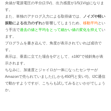
央値が電源電圧の半分(2.5V)、出力感度が1/5(1V/g)になりま
す。
また、単独のアナログ入力による取得値では、
ノイズや軽い
振動による出力のずれ
が影響してしまうため、
移動平均
とい
う手法で
過去の値と平均をとって細かい値の変化を抑えて
い
ます。
プログラムを書き込んで、角度が表示されていれば成功で
す。
表示は、垂直に立てた場合を0°として、±180°で傾斜角が表
示されます。
ちなみに、加速度とジャイロが一体になったセンサーが
Amazonで売られていました(しかも450円と安い!!)。I2C通信
で動かすようですが、こちらも試してみるといかがでしょう
か。