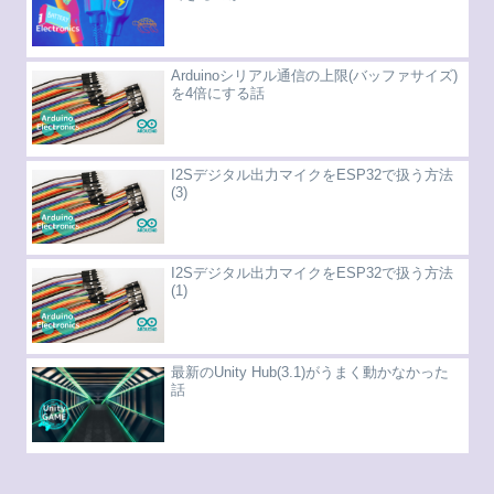
Arduinoシリアル通信の上限(バッファサイズ)
を4倍にする話
I2Sデジタル出力マイクをESP32で扱う方法
(3)
I2Sデジタル出力マイクをESP32で扱う方法
(1)
最新のUnity Hub(3.1)がうまく動かなかった
話