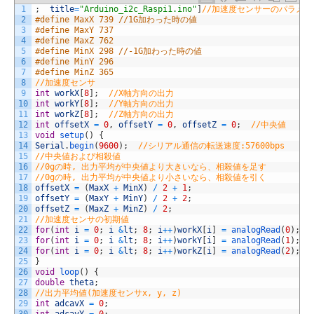
1
;
title
=
"Arduino_i2c_Raspi1.ino"
]
//加速度センサーのパラメー
2
#define MaxX 739 //1G加わった時の値
3
#define MaxY 737
4
#define MaxZ 762
5
#define MinX 298 //-1G加わった時の値
6
#define MinY 296
7
#define MinZ 365
8
//加速度センサ
9
int
workX
[
8
]
;
//X軸方向の出力
10
int
workY
[
8
]
;
//Y軸方向の出力
11
int
workZ
[
8
]
;
//Z軸方向の出力
12
int
offsetX
=
0
,
offsetY
=
0
,
offsetZ
=
0
;
//中央値
13
void
setup
(
)
{
14
Serial
.
begin
(
9600
)
;
//シリアル通信の転送速度:57600bps
15
//中央値および相殺値
16
//0gの時, 出力平均が中央値より大きいなら、相殺値を足す
17
//0gの時, 出力平均が中央値より小さいなら、相殺値を引く
18
offsetX
=
(
MaxX
+
MinX
)
/
2
+
1
;
19
offsetY
=
(
MaxY
+
MinY
)
/
2
+
2
;
20
offsetZ
=
(
MaxZ
+
MinZ
)
/
2
;
21
//加速度センサの初期値
22
for
(
int
i
=
0
;
i
&
lt
;
8
;
i
++
)
workX
[
i
]
=
analogRead
(
0
)
;
23
for
(
int
i
=
0
;
i
&
lt
;
8
;
i
++
)
workY
[
i
]
=
analogRead
(
1
)
;
24
for
(
int
i
=
0
;
i
&
lt
;
8
;
i
++
)
workZ
[
i
]
=
analogRead
(
2
)
;
25
}
26
void
loop
(
)
{
27
double
theta
;
28
//出力平均値(加速度センサx, y, z)
29
int
adcavX
=
0
;