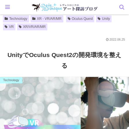
Technology
XR - VR/AR/MR
Oculus Quest
Unity
VR
XR/VR/AR/MR
2022.06.25
UnityでOculus Quest2の開発環境を整え
る
Technology