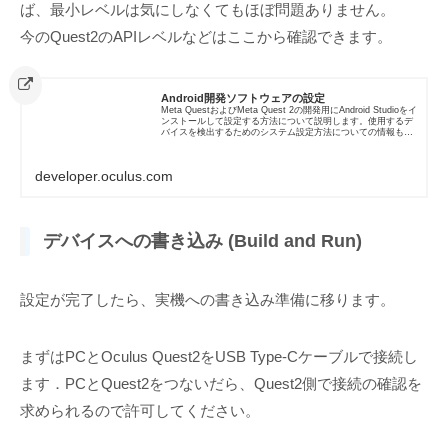
ば、最小レベルは気にしなくてもほぼ問題ありません。
今のQuest2のAPIレベルなどはここから確認できます。
Android開発ソフトウェアの設定
Meta QuestおよびMeta Quest 2の開発用にAndroid Studioをイ
ンストールして設定する方法について説明します。使用するデ
バイスを検出するためのシステム設定方法についての情報も含
まれます。必要なAPIレベルおよびA...
developer.oculus.com
デバイスへの書き込み (Build and Run)
設定が完了したら、実機への書き込み準備に移ります。
まずはPCとOculus Quest2をUSB Type-Cケーブルで接続し
ます．PCとQuest2をつないだら、Quest2側で接続の確認を
求められるので許可してください。