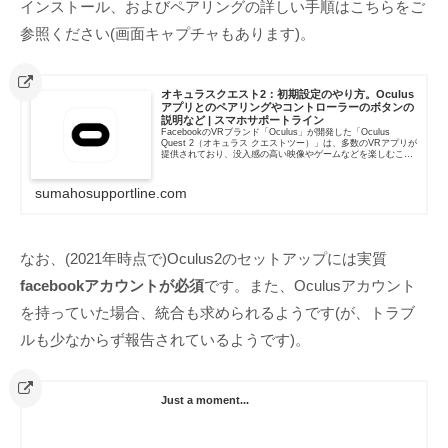
インストール、およびペアリングの詳しい手順はこちらをご
参照ください(画面キャプチャもあります)。
オキュラスクエスト2：初期設定のやり方。Oculus
アプリとのペアリングやコントローラーのボタンの
説明など | スマホサポートライン
FacebookのVRブランド「Oculus」が開発した「Oculus
Quest 2（オキュラス クエストツー）」は、多数のVRアプリが
提供されており、没入感の高い映像やゲームなどを楽しむこと
ができます。 購入後、早速...
sumahosupportline.com
なお、(2021年時点で)Oculus2のセットアップには実質
facebookアカウントが必須
です。また、Oculusアカウント
を持っていた場合、統合も求められるようです(が、トラブ
ルも少なからず報告されているようです)。
Just a moment...