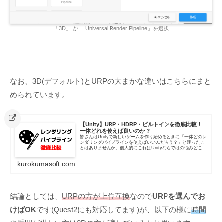
「3D」 か 「Universal Render Pipeline」を選択
なお、3D(デフォルト)とURPの大まかな違いはこちらにまと
められています。
【Unity】URP・HDRP・ビルトインを徹底比較！
一体どれを使えば良いのか？
皆さんはUnityで新しいゲームを作り始めるときに「一体どのレ
ンダリングパイプラインを使えばいいんだろう？」と迷ったこ
とはありませんか。個人的にこれはUnityならではの悩みどころ
の一つだと思っていて、URPやHDRPを使ってみたいけど、
よ...
kurokumasoft.com
結論としては、
URPの方が上位互換
なので
URPを選んでお
けばOK
です(Quest2にも対応してます)が、以下の様に
時間