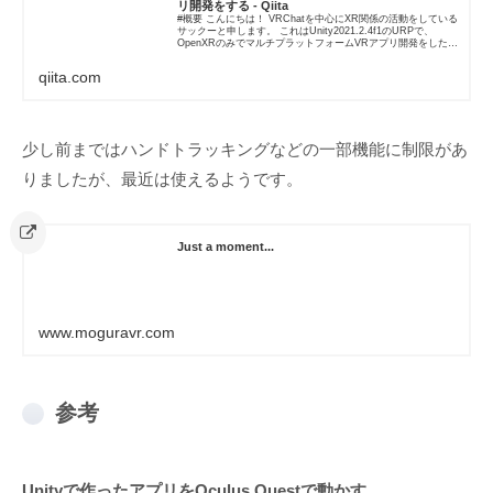
リ開発をする - Qiita
#概要 こんにちは！ VRChatを中心にXR関係の活動をしている
サックーと申します。 これはUnity2021.2.4f1のURPで、
OpenXRのみでマルチプラットフォームVRアプリ開発をした記
録になります。 Iwaken Lab.「好...
qiita.com
少し前まではハンドトラッキングなどの一部機能に制限があ
りましたが、最近は使えるようです。
Just a moment...
www.moguravr.com
参考
Unityで作ったアプリをOculus Questで動かす