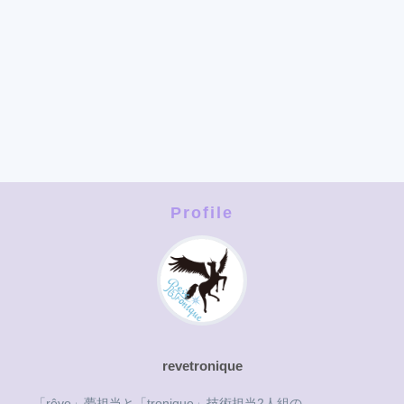
Profile
revetronique
「rêve」夢担当と「tronique」技術担当2人組の