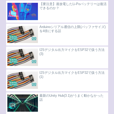
【要注意】過放電したLi-Poバッテリーは復活
できるのか？
Arduinoシリアル通信の上限(バッファサイズ)
を4倍にする話
I2Sデジタル出力マイクをESP32で扱う方法
(3)
I2Sデジタル出力マイクをESP32で扱う方法
(1)
最新のUnity Hub(3.1)がうまく動かなかった
話