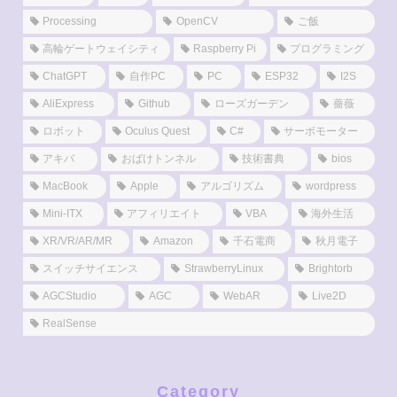
Processing
OpenCV
ご飯
高輪ゲートウェイシティ
Raspberry Pi
プログラミング
ChatGPT
自作PC
PC
ESP32
I2S
AliExpress
Github
ローズガーデン
薔薇
ロボット
Oculus Quest
C#
サーボモーター
アキバ
おばけトンネル
技術書典
bios
MacBook
Apple
アルゴリズム
wordpress
Mini-ITX
アフィリエイト
VBA
海外生活
XR/VR/AR/MR
Amazon
千石電商
秋月電子
スイッチサイエンス
StrawberryLinux
Brightorb
AGCStudio
AGC
WebAR
Live2D
RealSense
Category