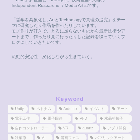
Independent Researcher / Media Artistです。
「哲学を具象化し, ArtとTechnologyで真理の追究」をテー
マに研究したり作品を作ったりしています。
モノ作りが好きで、とるに足らないものから最新技術やア
ートまで、作ったり見に行ったりした記録を綴っていくブ
ログにしていきたいです。
流動的安定性、変化しながら生きていく。
Keyword
Unity
ベトナム
Arduino
イベント
アート
電子工作
電子回路
VFD
水晶発振子
自作コントローラー
VR
quartz
アプリ開発
秋葉原
AI
漫画フェス
パブリックアート