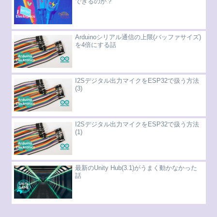
できるのか？
Arduinoシリアル通信の上限(バッファサイズ)
を4倍にする話
I2Sデジタル出力マイクをESP32で扱う方法
(3)
I2Sデジタル出力マイクをESP32で扱う方法
(1)
最新のUnity Hub(3.1)がうまく動かなかった
話