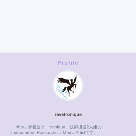
Profile
revetronique
「rêve」夢担当と「tronique」技術担当2人組の
Independent Researcher / Media Artistです。