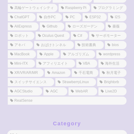
高輪ゲートウェイシティ
Raspberry Pi
プログラミング
ChatGPT
自作PC
PC
ESP32
I2S
AliExpress
Github
ローズガーデン
薔薇
ロボット
Oculus Quest
C#
サーボモーター
アキバ
おばけトンネル
技術書典
bios
MacBook
Apple
アルゴリズム
wordpress
Mini-ITX
アフィリエイト
VBA
海外生活
XR/VR/AR/MR
Amazon
千石電商
秋月電子
スイッチサイエンス
StrawberryLinux
Brightorb
AGCStudio
AGC
WebAR
Live2D
RealSense
Category