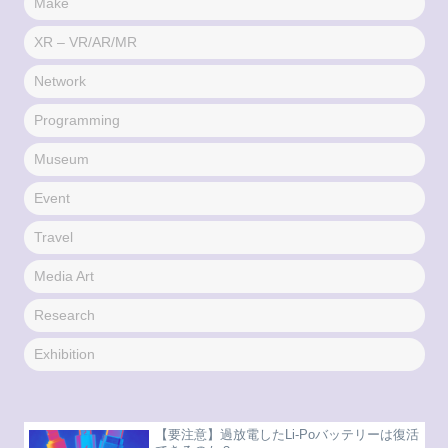
Make
XR – VR/AR/MR
Network
Programming
Museum
Event
Travel
Media Art
Research
Exhibition
【要注意】過放電したLi-Poバッテリーは復活