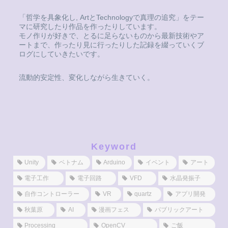
「哲学を具象化し, ArtとTechnologyで真理の追究」をテー
マに研究したり作品を作ったりしています。
モノ作りが好きで、とるに足らないものから最新技術やア
ートまで、作ったり見に行ったりした記録を綴っていくブ
ログにしていきたいです。
流動的安定性、変化しながら生きていく。
Keyword
Unity
ベトナム
Arduino
イベント
アート
電子工作
電子回路
VFD
水晶発振子
自作コントローラー
VR
quartz
アプリ開発
秋葉原
AI
漫画フェス
パブリックアート
Processing
OpenCV
ご飯