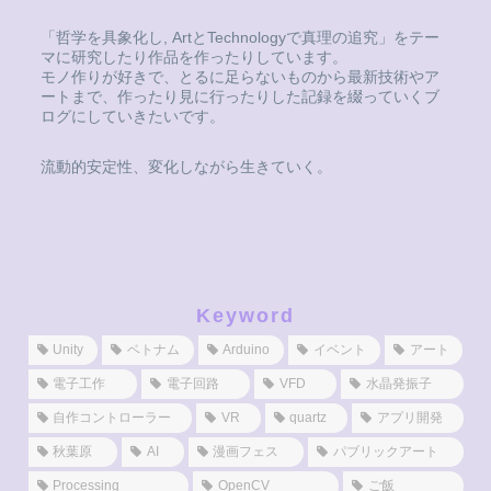
「哲学を具象化し, ArtとTechnologyで真理の追究」をテー
マに研究したり作品を作ったりしています。
モノ作りが好きで、とるに足らないものから最新技術やア
ートまで、作ったり見に行ったりした記録を綴っていくブ
ログにしていきたいです。
流動的安定性、変化しながら生きていく。
Keyword
Unity
ベトナム
Arduino
イベント
アート
電子工作
電子回路
VFD
水晶発振子
自作コントローラー
VR
quartz
アプリ開発
秋葉原
AI
漫画フェス
パブリックアート
Processing
OpenCV
ご飯