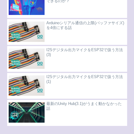
できるのか？
Arduinoシリアル通信の上限(バッファサイズ)
を4倍にする話
I2Sデジタル出力マイクをESP32で扱う方法
(3)
I2Sデジタル出力マイクをESP32で扱う方法
(1)
最新のUnity Hub(3.1)がうまく動かなかった
話