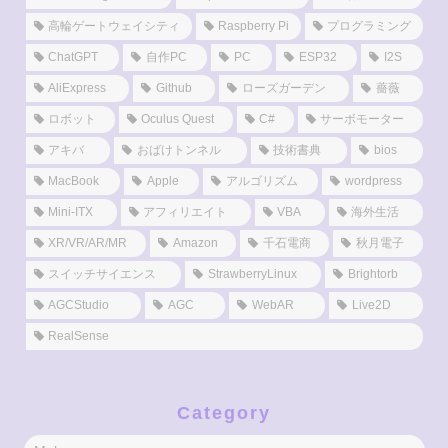
高輪ゲートウェイシティ
Raspberry Pi
プログラミング
ChatGPT
自作PC
PC
ESP32
I2S
AliExpress
Github
ローズガーデン
薔薇
ロボット
Oculus Quest
C#
サーボモーター
アキバ
おばけトンネル
技術書典
bios
MacBook
Apple
アルゴリズム
wordpress
Mini-ITX
アフィリエイト
VBA
海外生活
XR/VR/AR/MR
Amazon
千石電商
秋月電子
スイッチサイエンス
StrawberryLinux
Brightorb
AGCStudio
AGC
WebAR
Live2D
RealSense
Category