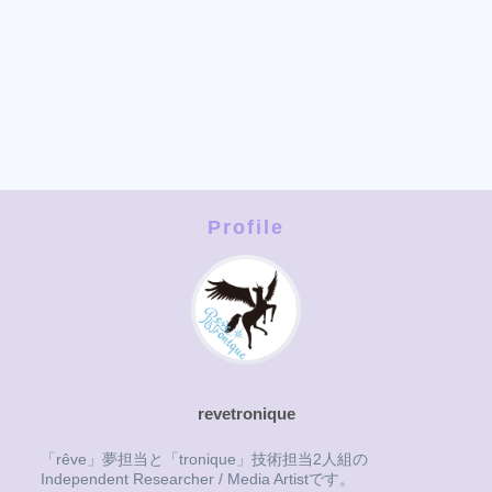
Profile
revetronique
「rêve」夢担当と「tronique」技術担当2人組の
Independent Researcher / Media Artistです。