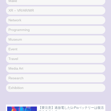
Make
XR – VR/AR/MR
Network
Programming
Museum
Event
Travel
Media Art
Research
Exhibition
【要注意】過放電したLi-Poバッテリーは復活