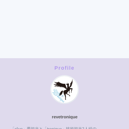
Profile
revetronique
「rêve」夢担当と「tronique」技術担当2人組の