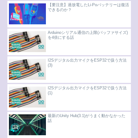
【要注意】過放電したLi-Poバッテリーは復活
できるのか？
Arduinoシリアル通信の上限(バッファサイズ)
を4倍にする話
I2Sデジタル出力マイクをESP32で扱う方法
(3)
I2Sデジタル出力マイクをESP32で扱う方法
(1)
最新のUnity Hub(3.1)がうまく動かなかった
話