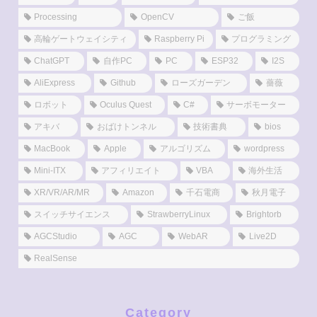
Processing
OpenCV
ご飯
高輪ゲートウェイシティ
Raspberry Pi
プログラミング
ChatGPT
自作PC
PC
ESP32
I2S
AliExpress
Github
ローズガーデン
薔薇
ロボット
Oculus Quest
C#
サーボモーター
アキバ
おばけトンネル
技術書典
bios
MacBook
Apple
アルゴリズム
wordpress
Mini-ITX
アフィリエイト
VBA
海外生活
XR/VR/AR/MR
Amazon
千石電商
秋月電子
スイッチサイエンス
StrawberryLinux
Brightorb
AGCStudio
AGC
WebAR
Live2D
RealSense
Category