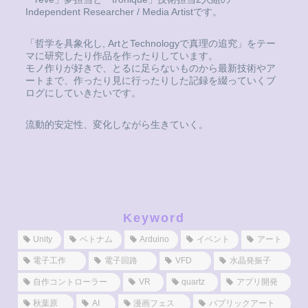
Independent Researcher / Media Artistです。
「哲学を具象化し, ArtとTechnologyで真理の追究」をテー
マに研究したり作品を作ったりしています。
モノ作りが好きで、とるに足らないものから最新技術やア
ートまで、作ったり見に行ったりした記録を綴っていくブ
ログにしていきたいです。
流動的安定性、変化しながら生きていく。
Keyword
Unity
ベトナム
Arduino
イベント
アート
電子工作
電子回路
VFD
水晶発振子
自作コントローラー
VR
quartz
アプリ開発
秋葉原
AI
漫画フェス
パブリックアート