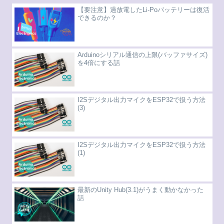
【要注意】過放電したLi-Poバッテリーは復活
できるのか？
Arduinoシリアル通信の上限(バッファサイズ)
を4倍にする話
I2Sデジタル出力マイクをESP32で扱う方法
(3)
I2Sデジタル出力マイクをESP32で扱う方法
(1)
最新のUnity Hub(3.1)がうまく動かなかった
話