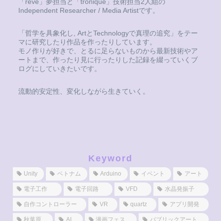
「rêve」夢担当と「tronique」技術担当2人組の
Independent Researcher / Media Artistです。
「哲学を具象化し, ArtとTechnologyで真理の追究」をテー
マに研究したり作品を作ったりしています。
モノ作りが好きで、とるに足らないものから最新技術やア
ートまで、作ったり見に行ったりした記録を綴っていくブ
ログにしていきたいです。
流動的安定性、変化しながら生きていく。
Keyword
Unity
ベトナム
Arduino
イベント
アート
電子工作
電子回路
VFD
水晶発振子
自作コントローラー
VR
quartz
アプリ開発
秋葉原
AI
漫画フェス
パブリックアート