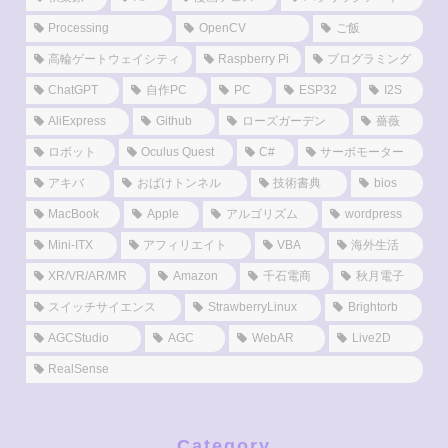
Processing
OpenCV
ご飯
高輪ゲートウェイシティ
Raspberry Pi
プログラミング
ChatGPT
自作PC
PC
ESP32
I2S
AliExpress
Github
ローズガーデン
薔薇
ロボット
Oculus Quest
C#
サーボモーター
アキバ
おばけトンネル
技術書典
bios
MacBook
Apple
アルゴリズム
wordpress
Mini-ITX
アフィリエイト
VBA
海外生活
XR/VR/AR/MR
Amazon
千石電商
秋月電子
スイッチサイエンス
StrawberryLinux
Brightorb
AGCStudio
AGC
WebAR
Live2D
RealSense
Category